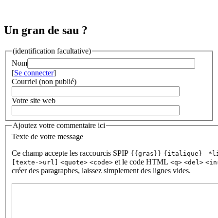
Un gran de sau ?
(identification facultative)
Nom
[
Se connecter
]
Courriel (non publié)
Votre site web
Ajoutez votre commentaire ici
Texte de votre message
Ce champ accepte les raccourcis SPIP
{{gras}}
{italique}
-*l
et le code HTML
[texte->url]
<quote>
<code>
<q>
<del>
<in
créer des paragraphes, laissez simplement des lignes vides.