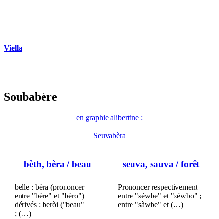
Viella
Soubabère
en graphie alibertine :
Seuvabèra
bèth, bèra
/ beau
seuva, sauva
/ forêt
belle : bèra (prononcer
Prononcer respectivement
entre "bère" et "bèro")
entre "séwbe" et "séwbo" ;
dérivés : beròi ("beau"
entre "sàwbe" et (…)
; (…)