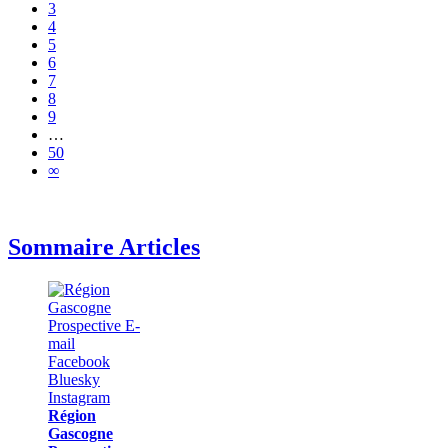
3
4
5
6
7
8
9
…
50
∞
Sommaire Articles
Région
Gascogne