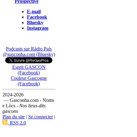
Prospective
E-mail
Facebook
Bluesky
Instagram
Podcasts sur Ràdio País
@gasconha.com (Bluesky)
Esprit GASCON
(Facebook)
Couleur Gascogne
(Facebook)
2024-2026
— Gasconha.com - Noms
e Lòcs -
Nos lieux-dits
gascons
Plan du site
|
Se connecter
|
RSS 2.0