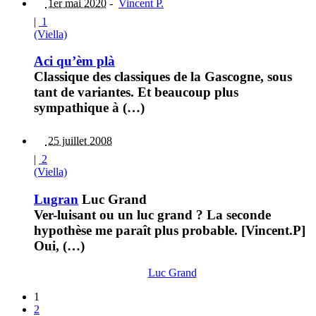
1er mai 2020
-
Vincent P.
|
1
(Viella)
Aci qu’èm plà
Classique des classiques de la Gascogne, sous
tant de variantes. Et beaucoup plus
sympathique à (…)
25 juillet 2008
|
2
(Viella)
Lugran
Luc Grand
Ver-luisant ou un luc grand ? La seconde
hypothèse me paraît plus probable. [Vincent.P]
Oui, (…)
Luc Grand
1
2