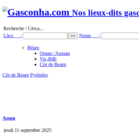
Nos lieux-dits gas
Recherche / Cèrca...
Lòcs :
Noms :
Béarn
Ossau / Aussau
Vic-Bilh
Còr de Bearn
Còr de Bearn
Pyrénées
Asson
jeudi 11 septembre 2025