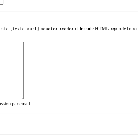
et le code HTML
iste
[texte->url]
<quote>
<code>
<q>
<del>
<i
ssion par email