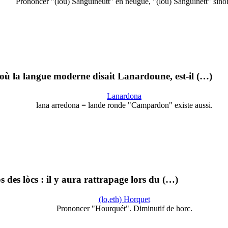
Prononcer "(lou) Sanguineutt" en neugue, "(lou) Sanguinétt" sino
 où la langue moderne disait Lanardoune, est-il (…)
Lanardona
lana arredona = lande ronde "Campardon" existe aussi.
des lòcs : il y aura rattrapage lors du (…)
(lo,eth) Horquet
Prononcer "Hourquét". Diminutif de horc.