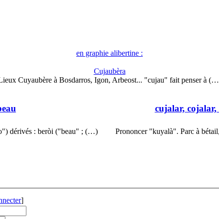
en graphie alibertine :
Cujaubèra
Lieux Cuyaubère à Bosdarros, Igon, Arbeost... "cujau" fait penser à (…
beau
cujalar, cojalar,
o") dérivés : beròi ("beau" ; (…)
Prononcer "kuyalà". Parc à bétail
nnecter
]