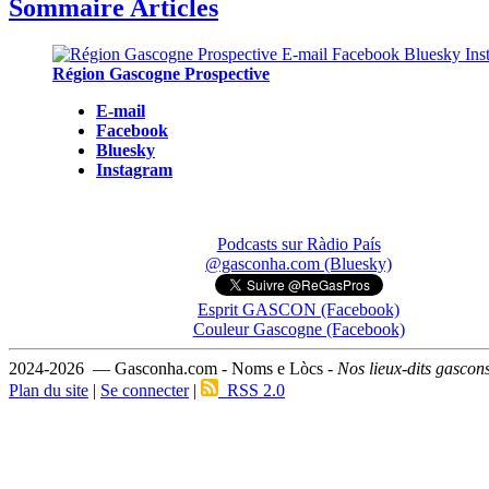
Sommaire Articles
Région Gascogne Prospective
E-mail
Facebook
Bluesky
Instagram
Podcasts sur Ràdio País
@gasconha.com (Bluesky)
Esprit GASCON (Facebook)
Couleur Gascogne (Facebook)
2024-2026 — Gasconha.com - Noms e Lòcs -
Nos lieux-dits gascon
Plan du site
|
Se connecter
|
RSS 2.0