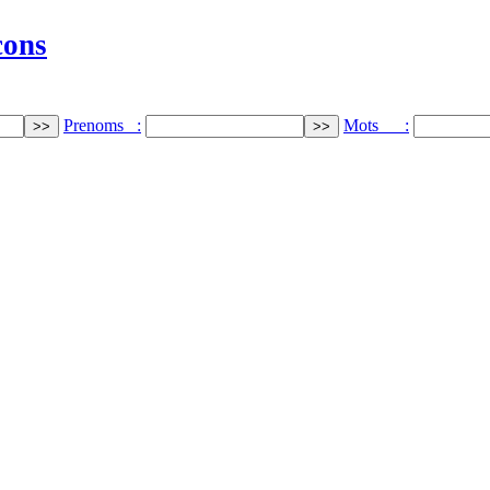
cons
Prenoms :
Mots :