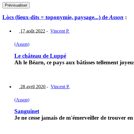
Lòcs (lieux-dits = toponymie, paysage...) de
Asson
:
17 août 2022
-
Vincent P.
(Asson)
Le château de Luppé
Ah le Béarn, ce pays aux bâtisses tellement joyeuse
28 avril 2020
-
Vincent P.
(Asson)
Sanguinet
Je ne cesse jamais de m'émerveiller de trouver e