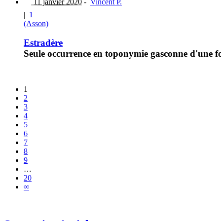
11 janvier 2020
-
Vincent P.
|
1
(Asson)
Estradère
Seule occurrence en toponymie gasconne d'une for
1
2
3
4
5
6
7
8
9
…
20
∞