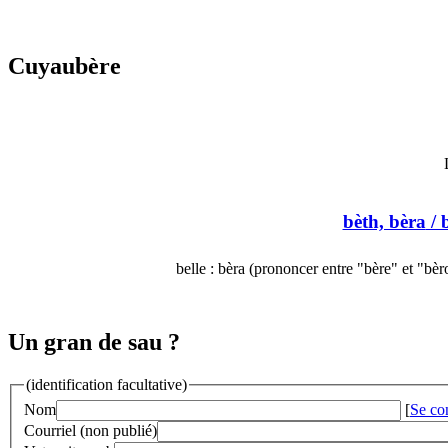
Cuyaubère
bèth, bèra
/ 
belle : bèra (prononcer entre "bère" et "bèr
Un gran de sau ?
(identification facultative)
Nom
[
Se co
Courriel (non publié)