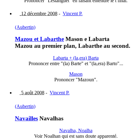
Prononcer "Lestanguét" en faisant entendre le t final.
12 décembre 2008
-
Vincent P.
(Aubertin)
Mazou et Labarthe
Mason e Labarta
Mazou au premier plan, Labarthe au second.
Labarta + (la,era) Barta
Prononcer entre "(la) Barte" et "(la,era) Barto"...
Mason
Prononcer "Mazoun".
5 août 2008
-
Vincent P.
(Aubertin)
Navailles
Navalhas
Navalha, Noalha
Voir Noalhan qui est sans doute apparenté.