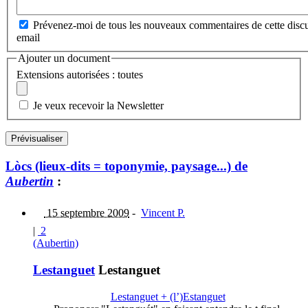
Prévenez-moi de tous les nouveaux commentaires de cette discu
email
Ajouter un document
Extensions autorisées : toutes
Je veux recevoir la Newsletter
Lòcs (lieux-dits = toponymie, paysage...) de
Aubertin
:
15 septembre 2009
-
Vincent P.
|
2
(Aubertin)
Lestanguet
Lestanguet
Lestanguet + (l’)Estanguet