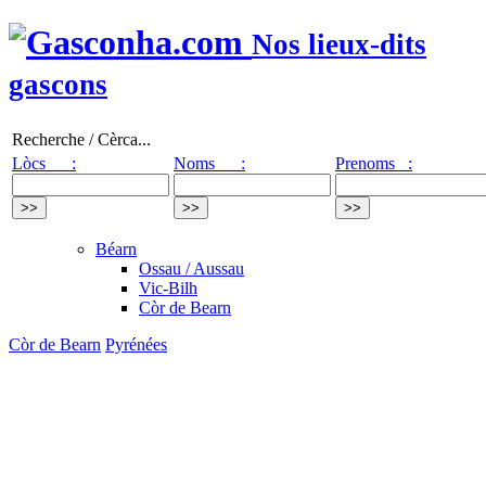
Nos lieux-dits
gascons
Recherche / Cèrca...
Lòcs :
Noms :
Prenoms :
Béarn
Ossau / Aussau
Vic-Bilh
Còr de Bearn
Còr de Bearn
Pyrénées