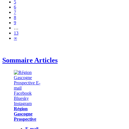
5
6
7
8
9
…
13
∞
Sommaire Articles
Région
Gascogne
Prospective
E-mail