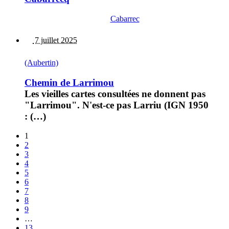
Cabarrec
7 juillet 2025
(Aubertin)
Chemin de Larrimou
Les vieilles cartes consultées ne donnent pas
"Larrimou". N'est-ce pas Larriu (IGN 1950
: (…)
1
2
3
4
5
6
7
8
9
…
13