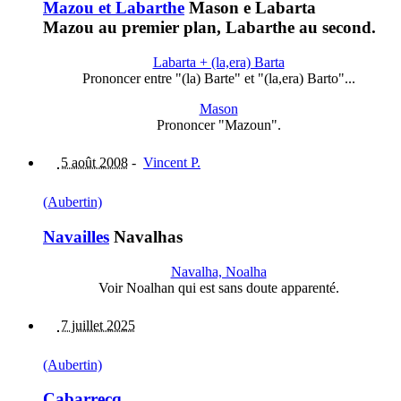
Mazou et Labarthe
Mason e Labarta
Mazou au premier plan, Labarthe au second.
Labarta + (la,era) Barta
Prononcer entre "(la) Barte" et "(la,era) Barto"...
Mason
Prononcer "Mazoun".
5 août 2008
-
Vincent P.
(Aubertin)
Navailles
Navalhas
Navalha, Noalha
Voir Noalhan qui est sans doute apparenté.
7 juillet 2025
(Aubertin)
Cabarrecq