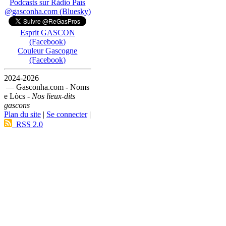
Podcasts sur Ràdio País
@gasconha.com (Bluesky)
Esprit GASCON
(Facebook)
Couleur Gascogne
(Facebook)
2024-2026
— Gasconha.com - Noms
e Lòcs -
Nos lieux-dits
gascons
Plan du site
|
Se connecter
|
RSS 2.0