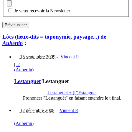
Je veux recevoir la Newsletter
Lòcs (lieux-dits = toponymie, paysage...) de
Aubertin
:
15 septembre 2009
-
Vincent P.
|
2
(Aubertin)
Lestanguet
Lestanguet
Lestanguet + (l’)Estanguet
Prononcer "Lestanguét" en faisant entendre le t final.
12 décembre 2008
-
Vincent P.
(Aubertin)