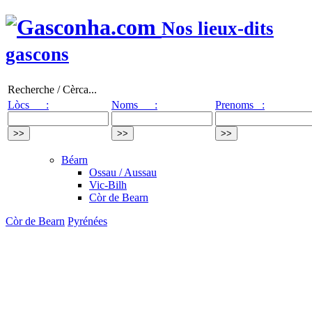
Nos lieux-dits
gascons
Recherche / Cèrca...
Lòcs :
Noms :
Prenoms :
Béarn
Ossau / Aussau
Vic-Bilh
Còr de Bearn
Còr de Bearn
Pyrénées