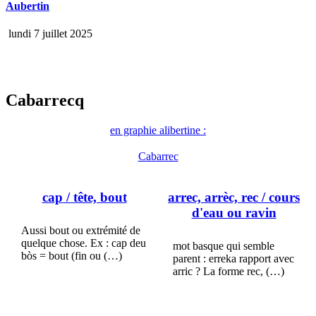
Aubertin
lundi 7 juillet 2025
Cabarrecq
en graphie alibertine :
Cabarrec
cap
/ tête, bout
arrec, arrèc, rec
/ cours
d'eau ou ravin
Aussi bout ou extrémité de
quelque chose. Ex : cap deu
mot basque qui semble
bòs = bout (fin ou (…)
parent : erreka rapport avec
arric ? La forme rec, (…)