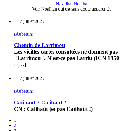
Navalha, Noalha
Voir Noalhan qui est sans doute apparenté.
7 juillet 2025
(Aubertin)
Chemin de Larrimou
Les vieilles cartes consultées ne donnent pas
"Larrimou". N'est-ce pas Larriu (IGN 1950
: (…)
7 juillet 2025
(Aubertin)
Catihaut ? Calihaut ?
CN : Calihaüt (et pas Catihaüt !)
1
2
3