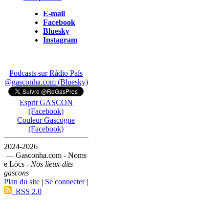
E-mail
Facebook
Bluesky
Instagram
Podcasts sur Ràdio País
@gasconha.com (Bluesky)
Esprit GASCON
(Facebook)
Couleur Gascogne
(Facebook)
2024-2026
— Gasconha.com - Noms
e Lòcs -
Nos lieux-dits
gascons
Plan du site
|
Se connecter
|
RSS 2.0