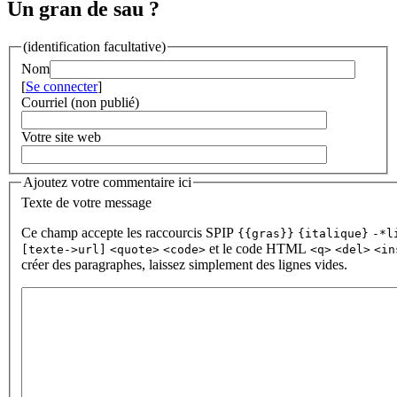
Un gran de sau ?
(identification facultative)
Nom
[
Se connecter
]
Courriel (non publié)
Votre site web
Ajoutez votre commentaire ici
Texte de votre message
Ce champ accepte les raccourcis SPIP
{{gras}}
{italique}
-*l
et le code HTML
[texte->url]
<quote>
<code>
<q>
<del>
<in
créer des paragraphes, laissez simplement des lignes vides.