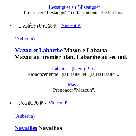
Lestanguet + (l’)Estanguet
Prononcer "Lestanguét" en faisant entendre le t final.
12 décembre 2008
-
Vincent P.
(Aubertin)
Mazou et Labarthe
Mason e Labarta
Mazou au premier plan, Labarthe au second.
Labarta + (la,era) Barta
Prononcer entre "(la) Barte" et "(la,era) Barto"...
Mason
Prononcer "Mazoun".
5 août 2008
-
Vincent P.
(Aubertin)
Navailles
Navalhas