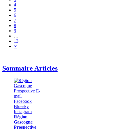
4
5
6
7
8
9
…
13
∞
Sommaire Articles
Région
Gascogne
Prospective