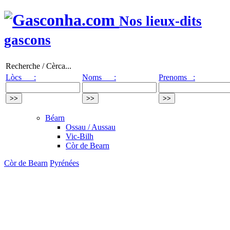
Nos lieux-dits
gascons
Recherche / Cèrca...
Lòcs :
Noms :
Prenoms :
Béarn
Ossau / Aussau
Vic-Bilh
Còr de Bearn
Còr de Bearn
Pyrénées