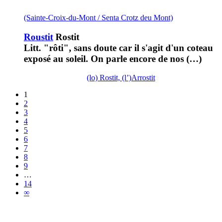
(Sainte-Croix-du-Mont / Senta Crotz deu Mont)
Roustit
Rostit
Litt. "rôti", sans doute car il s'agit d'un coteau
exposé au soleil. On parle encore de nos (…)
(lo) Rostit, (l’)Arrostit
1
2
3
4
5
6
7
8
9
…
14
∞