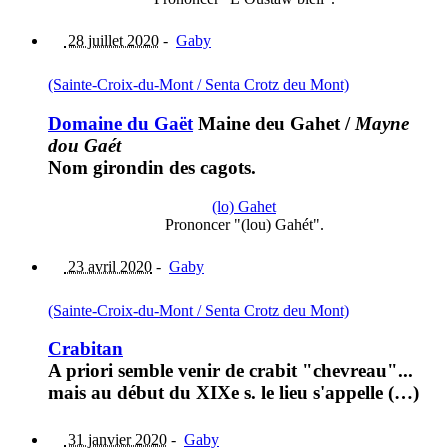
28 juillet 2020
-
Gaby
(Sainte-Croix-du-Mont / Senta Crotz deu Mont)
Domaine du Gaët
Maine deu Gahet
/
Mayne
dou Gaét
Nom girondin des cagots.
(lo) Gahet
Prononcer "(lou) Gahét".
23 avril 2020
-
Gaby
(Sainte-Croix-du-Mont / Senta Crotz deu Mont)
Crabitan
A priori semble venir de crabit "chevreau"...
mais au début du XIXe s. le lieu s'appelle (…)
31 janvier 2020
-
Gaby