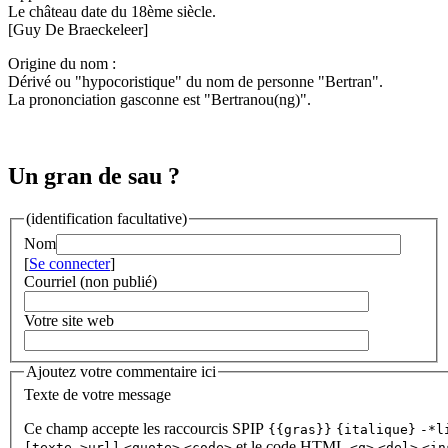
Le château date du 18ème siècle.
[Guy De Braeckeleer]
Origine du nom :
Dérivé ou "hypocoristique" du nom de personne "Bertran".
La prononciation gasconne est "Bertranou(ng)".
Un gran de sau ?
(identification facultative)
Nom
[
Se connecter
]
Courriel (non publié)
Votre site web
Ajoutez votre commentaire ici
Texte de votre message
Ce champ accepte les raccourcis SPIP
{{gras}}
{italique}
-*l
et le code HTML
[texte->url]
<quote>
<code>
<q>
<del>
<in