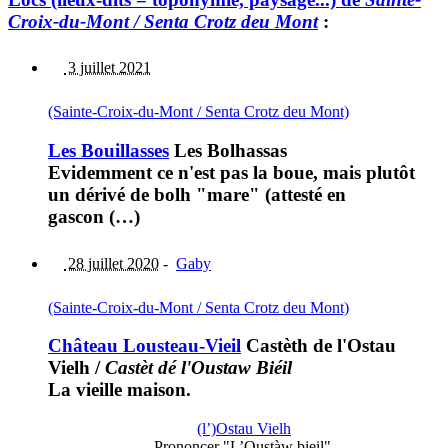
Croix-du-Mont / Senta Crotz deu Mont
:
3 juillet 2021
(Sainte-Croix-du-Mont / Senta Crotz deu Mont)
Les Bouillasses
Les Bolhassas
Evidemment ce n'est pas la boue, mais plutôt
un dérivé de bolh "mare" (attesté en
gascon (…)
28 juillet 2020
-
Gaby
(Sainte-Croix-du-Mont / Senta Crotz deu Mont)
Château Lousteau-Vieil
Castèth de l'Ostau
Vielh
/
Castèt dé l'Oustaw Biéil
La vieille maison.
(l’)Ostau Vielh
Prononcer "L’Oustàw bieil".