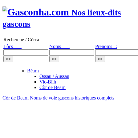
Nos lieux-dits
gascons
Recherche / Cèrca...
Lòcs :
Noms :
Prenoms :
Béarn
Ossau / Aussau
Vic-Bilh
Còr de Bearn
Còr de Bearn
Noms de voie gascons historiques complets