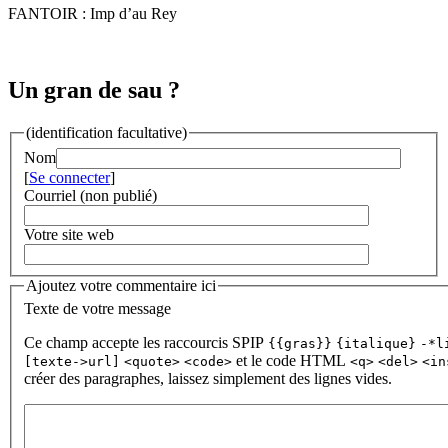
FANTOIR : Imp d’au Rey
Un gran de sau ?
(identification facultative)
Nom
[
Se connecter
]
Courriel (non publié)
Votre site web
Ajoutez votre commentaire ici
Texte de votre message
Ce champ accepte les raccourcis SPIP
{{gras}}
{italique}
-*l
et le code HTML
[texte->url]
<quote>
<code>
<q>
<del>
<in
créer des paragraphes, laissez simplement des lignes vides.