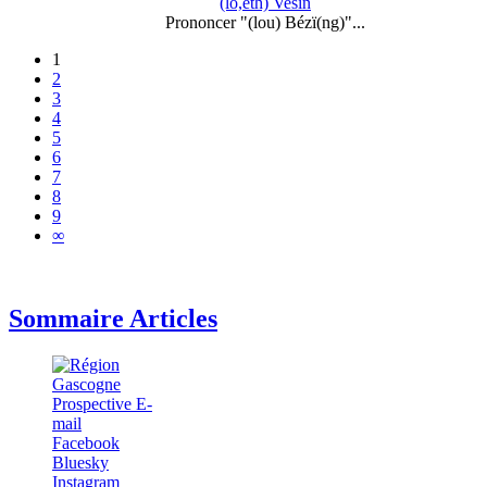
(lo,eth) Vesin
Prononcer "(lou) Bézï(ng)"...
1
2
3
4
5
6
7
8
9
∞
Sommaire Articles