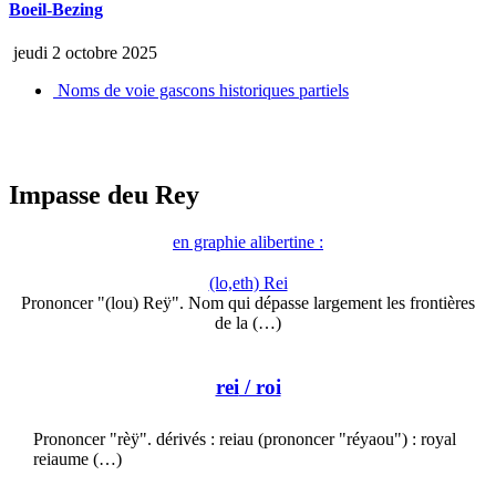
Boeil-Bezing
jeudi 2 octobre 2025
Noms de voie gascons historiques partiels
Impasse deu Rey
en graphie alibertine :
(lo,eth) Rei
Prononcer "(lou) Reÿ". Nom qui dépasse largement les frontières
de la (…)
rei
/ roi
Prononcer "rèÿ". dérivés : reiau (prononcer "réyaou") : royal
reiaume (…)