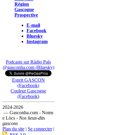
Région
Gascogne
Prospective
E-mail
Facebook
Bluesky
Instagram
Podcasts sur Ràdio País
@gasconha.com (Bluesky)
Esprit GASCON
(Facebook)
Couleur Gascogne
(Facebook)
2024-2026
— Gasconha.com - Noms
e Lòcs -
Nos lieux-dits
gascons
Plan du site
|
Se connecter
|
RSS 2.0