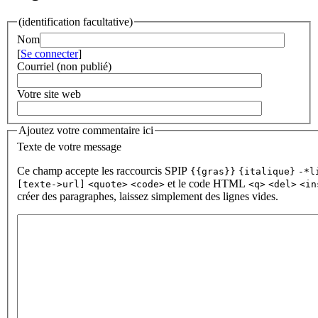
(identification facultative)
Nom
[
Se connecter
]
Courriel (non publié)
Votre site web
Ajoutez votre commentaire ici
Texte de votre message
Ce champ accepte les raccourcis SPIP
{{gras}}
{italique}
-*l
et le code HTML
[texte->url]
<quote>
<code>
<q>
<del>
<in
créer des paragraphes, laissez simplement des lignes vides.