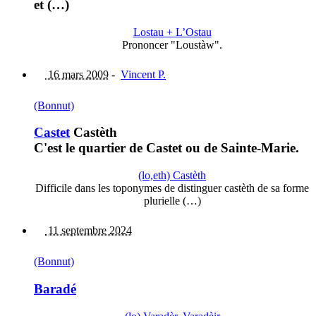
et (…)
Lostau + L’Ostau
Prononcer "Loustàw".
16 mars 2009
-
Vincent P.
(Bonnut)
Castet
Castèth
C'est le quartier de Castet ou de Sainte-Marie.
(lo,eth) Castèth
Difficile dans les toponymes de distinguer castèth de sa forme
plurielle (…)
11 septembre 2024
(Bonnut)
Baradé