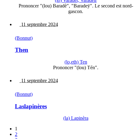
(lo) Varadèr, Varadèir
Prononcer "(lou) Baradè", "Baradeÿ". Le second est nord-
gascon.
11 septembre 2024
(Bonnut)
Then
(lo,eth) Ten
Prononcer "(lou) Tén".
11 septembre 2024
(Bonnut)
Laslapinères
(la) Lapinèra
1
2