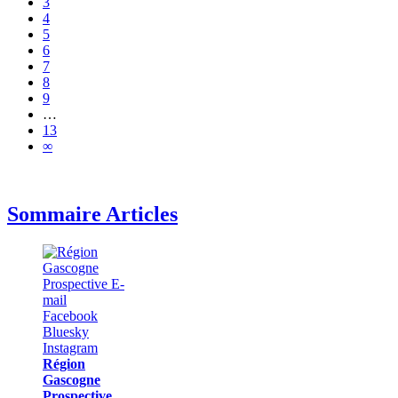
3
4
5
6
7
8
9
…
13
∞
Sommaire Articles
Région
Gascogne
Prospective