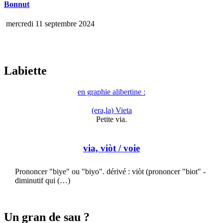
Bonnut
mercredi 11 septembre 2024
Labiette
en graphie alibertine :
(era,la) Vieta
Petite via.
via, viòt
/ voie
Prononcer "biye" ou "biyo". dérivé : viòt (prononcer "biot" -
diminutif qui (…)
Un gran de sau ?