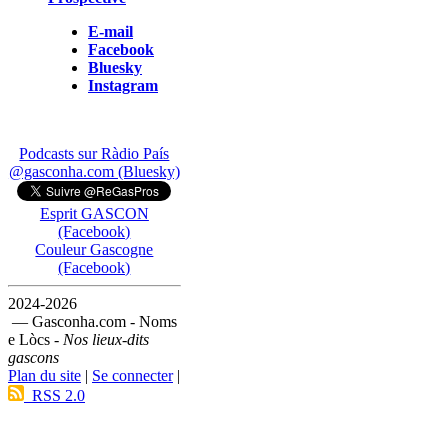
E-mail
Facebook
Bluesky
Instagram
Podcasts sur Ràdio País
@gasconha.com (Bluesky)
Esprit GASCON
(Facebook)
Couleur Gascogne
(Facebook)
2024-2026
— Gasconha.com - Noms
e Lòcs -
Nos lieux-dits
gascons
Plan du site
|
Se connecter
|
RSS 2.0