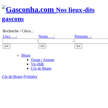
Nos lieux-dits
gascons
Recherche / Cèrca...
Lòcs :
Noms :
Prenoms :
Béarn
Ossau / Aussau
Vic-Bilh
Còr de Bearn
Còr de Bearn
Pyrénées