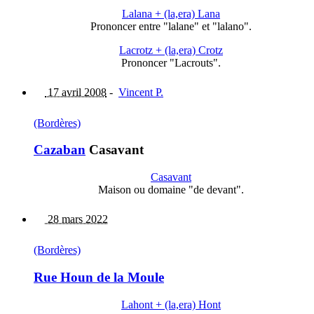
Lalana + (la,era) Lana
Prononcer entre "lalane" et "lalano".
Lacrotz + (la,era) Crotz
Prononcer "Lacrouts".
17 avril 2008
-
Vincent P.
(Bordères)
Cazaban
Casavant
Casavant
Maison ou domaine "de devant".
28 mars 2022
(Bordères)
Rue Houn de la Moule
Lahont + (la,era) Hont