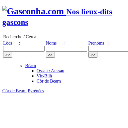
Nos lieux-dits
gascons
Recherche / Cèrca...
Lòcs :
Noms :
Prenoms :
Béarn
Ossau / Aussau
Vic-Bilh
Còr de Bearn
Còr de Bearn
Pyrénées