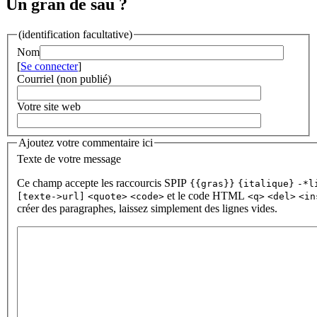
Un gran de sau ?
(identification facultative)
Nom
[
Se connecter
]
Courriel (non publié)
Votre site web
Ajoutez votre commentaire ici
Texte de votre message
Ce champ accepte les raccourcis SPIP
{{gras}}
{italique}
-*l
et le code HTML
[texte->url]
<quote>
<code>
<q>
<del>
<in
créer des paragraphes, laissez simplement des lignes vides.