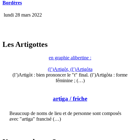
Bordères
lundi 28 mars 2022
Les Artigottes
en graphie alibertine :
(l’)Artigòt, (l’)Artigòta
(l’)Artigòt : bien prononcer le "t" final. (l’)Artigòta : forme
féminine ; (…)
artiga
/ friche
Beaucoup de noms de lieu et de personne sont composés
avec "artiga" francisé (…)