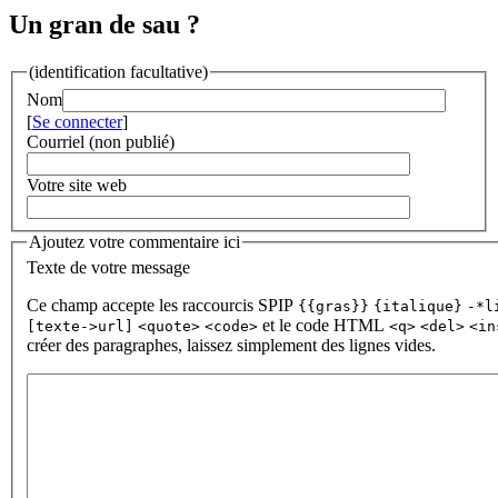
Un gran de sau ?
(identification facultative)
Nom
[
Se connecter
]
Courriel (non publié)
Votre site web
Ajoutez votre commentaire ici
Texte de votre message
Ce champ accepte les raccourcis SPIP
{{gras}}
{italique}
-*l
et le code HTML
[texte->url]
<quote>
<code>
<q>
<del>
<in
créer des paragraphes, laissez simplement des lignes vides.