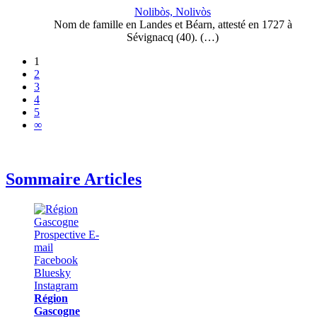
Nolibòs, Nolivòs
Nom de famille en Landes et Béarn, attesté en 1727 à
Sévignacq (40). (…)
1
2
3
4
5
∞
Sommaire Articles
Région
Gascogne