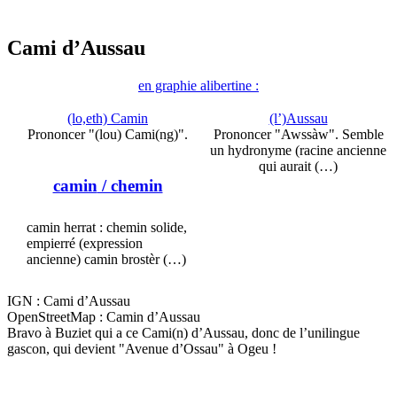
Cami d’Aussau
en graphie alibertine :
(lo,eth) Camin
(l’)Aussau
Prononcer "(lou) Cami(ng)".
Prononcer "Awssàw". Semble
un hydronyme (racine ancienne
qui aurait (…)
camin
/ chemin
camin herrat : chemin solide,
empierré (expression
ancienne) camin brostèr (…)
IGN : Cami d’Aussau
OpenStreetMap : Camin d’Aussau
Bravo à Buziet qui a ce Cami(n) d’Aussau, donc de l’unilingue
gascon, qui devient "Avenue d’Ossau" à Ogeu !