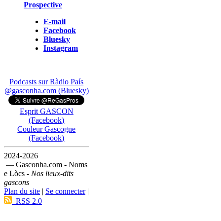
Prospective
E-mail
Facebook
Bluesky
Instagram
Podcasts sur Ràdio País
@gasconha.com (Bluesky)
Esprit GASCON
(Facebook)
Couleur Gascogne
(Facebook)
2024-2026
— Gasconha.com - Noms
e Lòcs -
Nos lieux-dits
gascons
Plan du site
|
Se connecter
|
RSS 2.0