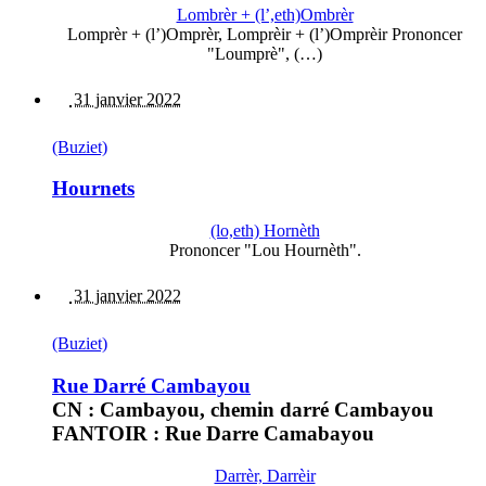
Lombrèr + (l’,eth)Ombrèr
Lomprèr + (l’)Omprèr, Lomprèir + (l’)Omprèir Prononcer
"Loumprè", (…)
31 janvier 2022
(Buziet)
Hournets
(lo,eth) Hornèth
Prononcer "Lou Hournèth".
31 janvier 2022
(Buziet)
Rue Darré Cambayou
CN : Cambayou, chemin darré Cambayou
FANTOIR : Rue Darre Camabayou
Darrèr, Darrèir