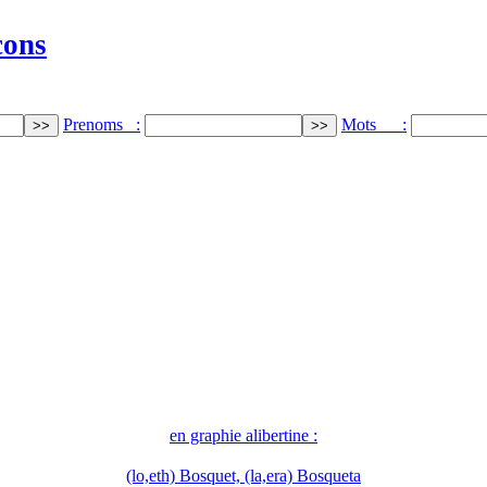
cons
Prenoms :
Mots :
en graphie alibertine :
(lo,eth) Bosquet, (la,era) Bosqueta