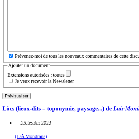
Prévenez-moi de tous les nouveaux commentaires de cette discu
Ajouter un document
Extensions autorisées : toutes
Je veux recevoir la Newsletter
Lòcs (lieux-dits = toponymie, paysage...) de
Laà-Mond
25 février 2023
(Laà-Mondrans)