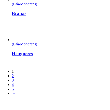
(Laà-Mondrans)
Branas
(Laà-Mondrans)
Heugueres
1
2
3
4
5
∞