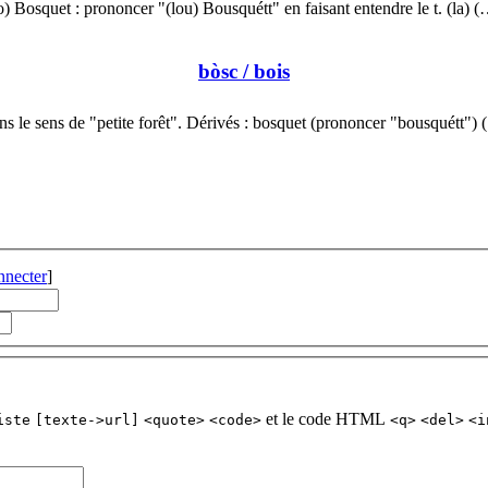
o) Bosquet : prononcer "(lou) Bousquétt" en faisant entendre le t. (la) 
bòsc
/ bois
s le sens de "petite forêt". Dérivés : bosquet (prononcer "bousquétt")
nnecter
]
et le code HTML
iste
[texte->url]
<quote>
<code>
<q>
<del>
<i