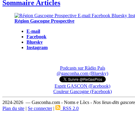
Sommaire Articles
Région Gascogne Prospective
E-mail
Facebook
Bluesky
Instagram
Podcasts sur Ràdio País
@gasconha.com (Bluesky)
Esprit GASCON (Facebook)
Couleur Gascogne (Facebook)
2024-2026 — Gasconha.com - Noms e Lòcs -
Nos lieux-dits gascon
Plan du site
|
Se connecter
|
RSS 2.0