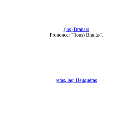
(los) Branars
Prononcer "(lous) Branàs".
(eras, las) Heuguèras