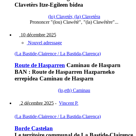
Clavetèrs Itze-Egileen bidea
(lo) Clavetèr, (la) Clavetèra
Prononcer "(lou) Clawétè", "(la) Clawétère"...
10 décembre 2025
Nouvel adressage
(La Bastide-Clairence / La Bastida-Clarença)
Route de Hasparren
Caminau de Hasparn
BAN : Route de Hasparren Hazparneko
errepidea Caminau de Hasparn
(lo,eth) Caminau
2 décembre 2025
-
Vincent P.
(La Bastide-Clairence / La Bastida-Clarença)
Borde Castelan
Le territoire communal de La Bastide-Clairence