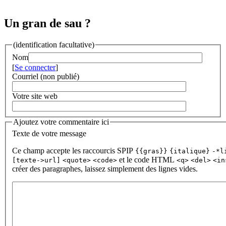
Un gran de sau ?
(identification facultative)
Nom
[
Se connecter
]
Courriel (non publié)
Votre site web
Ajoutez votre commentaire ici
Texte de votre message
Ce champ accepte les raccourcis SPIP
{{gras}}
{italique}
-*l
et le code HTML
[texte->url]
<quote>
<code>
<q>
<del>
<in
créer des paragraphes, laissez simplement des lignes vides.