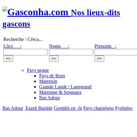
Nos lieux-dits
gascons
Recherche / Cèrca...
Lòcs :
Noms :
Prenoms :
Pays negue
Pays de Born
Marensin
Grande Lande / Lanegrand
Maremne & Seignanx
Bas Adour
Bas Adour
Esprit Bastide
Gentilés en -òt
Pays charnégou
Pyrénées