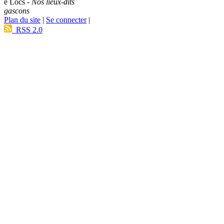
e Lòcs -
Nos lieux-dits
gascons
Plan du site
|
Se connecter
|
RSS 2.0