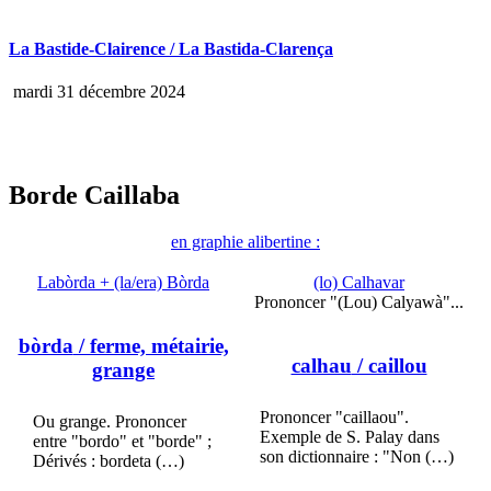
La Bastide-Clairence / La Bastida-Clarença
mardi 31 décembre 2024
Borde Caillaba
en graphie alibertine :
Labòrda + (la/era) Bòrda
(lo) Calhavar
Prononcer "(Lou) Calyawà"...
bòrda
/ ferme, métairie,
calhau
/ caillou
grange
Prononcer "caillaou".
Ou grange. Prononcer
Exemple de S. Palay dans
entre "bordo" et "borde" ;
son dictionnaire : "Non (…)
Dérivés : bordeta (…)