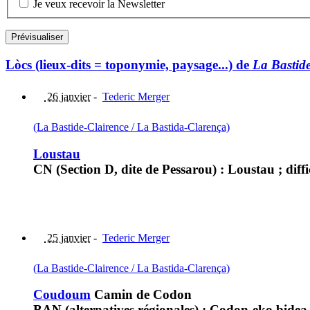
Je veux recevoir la Newsletter
Lòcs (lieux-dits = toponymie, paysage...) de
La Bastide
26 janvier
-
Tederic Merger
(La Bastide-Clairence / La Bastida-Clarença)
Loustau
CN (Section D, dite de Pessarou) : Loustau ; diffi
25 janvier
-
Tederic Merger
(La Bastide-Clairence / La Bastida-Clarença)
Coudoum
Camin de Codon
BAN (alternatives régionales) : Codon-eko bid