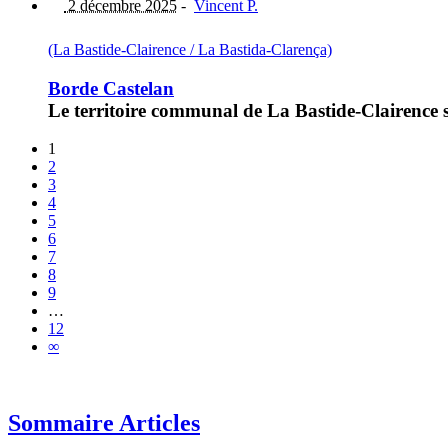
2 décembre 2025
-
Vincent P.
(La Bastide-Clairence / La Bastida-Clarença)
Borde Castelan
Le territoire communal de La Bastide-Clairence
1
2
3
4
5
6
7
8
9
…
12
∞
Sommaire Articles