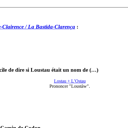
-Clairence / La Bastida-Clarença
:
cile de dire si Loustau était un nom de (…)
Lostau + L’Ostau
Prononcer "Loustàw".
ea Camin de Codon