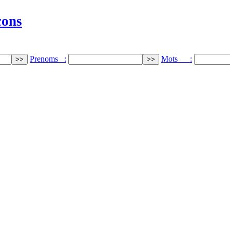
cons
Prenoms :
Mots :