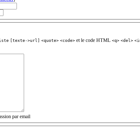
et le code HTML
iste
[texte->url]
<quote>
<code>
<q>
<del>
<i
ssion par email