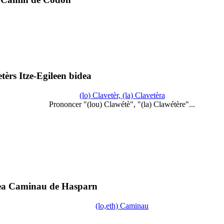
tèrs Itze-Egileen bidea
(lo) Clavetèr, (la) Clavetèra
Prononcer "(lou) Clawétè", "(la) Clawétère"...
ea Caminau de Hasparn
(lo,eth) Caminau