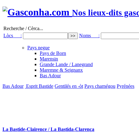
Nos lieux-dits gas
Recherche / Cèrca...
Lòcs :
Noms :
Pays negue
Pays de Born
Marensin
Grande Lande / Lanegrand
Maremne & Seignanx
Bas Adour
Bas Adour
Esprit Bastide
Gentilés en -òt
Pays charnégou
Pyrénées
La Bastide-Clairence / La Bastida-Clarença