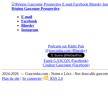
Région Gascogne Prospective
E-mail
Facebook
Bluesky
Instagram
Podcasts sur Ràdio País
@gasconha.com (Bluesky)
Esprit GASCON (Facebook)
Couleur Gascogne (Facebook)
2024-2026 — Gasconha.com - Noms e Lòcs -
Nos lieux-dits gascon
Plan du site
|
Se connecter
|
RSS 2.0