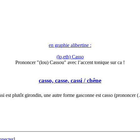
en graphie alibertine :
(lo,eth) Casso
Prononcer "(lou) Cassou" avec l’accent tonique sur ca !
casso, casse, cassi
/ chêne
ssi est plutôt girondin, une autre forme gasconne est casso (prononcer 
nnecter
]