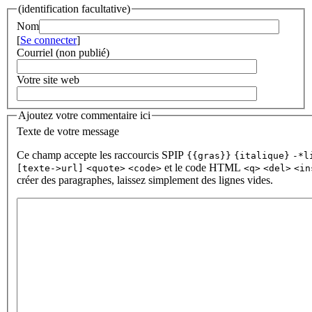
(identification facultative)
Nom
[
Se connecter
]
Courriel (non publié)
Votre site web
Ajoutez votre commentaire ici
Texte de votre message
Ce champ accepte les raccourcis SPIP
{{gras}}
{italique}
-*l
et le code HTML
[texte->url]
<quote>
<code>
<q>
<del>
<in
créer des paragraphes, laissez simplement des lignes vides.