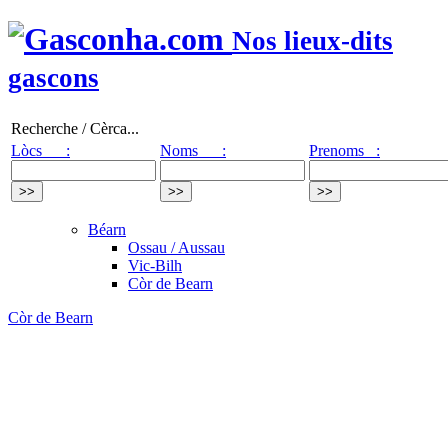
Nos lieux-dits
gascons
Recherche / Cèrca...
Lòcs :
Noms :
Prenoms :
Béarn
Ossau / Aussau
Vic-Bilh
Còr de Bearn
Còr de Bearn