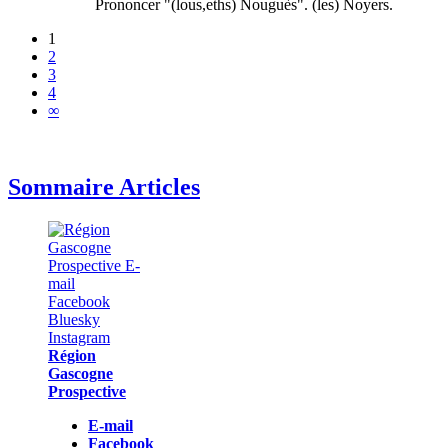
Prononcer "(lous,eths) Nouguès". (les) Noyers.
1
2
3
4
∞
Sommaire Articles
Région
Gascogne
Prospective
E-mail
Facebook