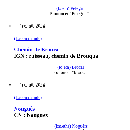
(lo,eth) Pelegrin
Prononcer "Pélégrïn"...
1er août 2024
(Lacommande)
Chemin de Brouca
IGN : ruisseau, chemin de Brouqua
(lo,eth) Brocar
prononcer "broucà".
1er août 2024
(Lacommande)
Nouguès
CN : Nouguez
(los,eths) Noguèrs