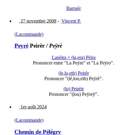
Barruèr
27 novembre 2008
-
Vincent P.
(Lacommande)
Peyré
Peirèr
/
Peÿrè
Lapèira + (la,era) Pèira
Prononcer entre "La Peÿre" et "La Peÿro".
(le,lo,eth) Peirèr
Prononcer "(lé,lou,eth) Peÿrè".
(lo) Peirèir
Prononcer "(lou) Peÿreÿ".
1er août 2024
(Lacommande)
Chemin de Pélégry