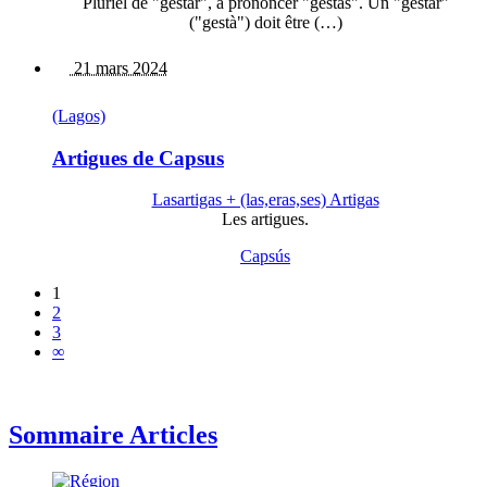
Pluriel de "gestar", à prononcer "gestàs". Un "gestar"
("gestà") doit être (…)
21 mars 2024
(Lagos)
Artigues de Capsus
Lasartigas + (las,eras,ses) Artigas
Les artigues.
Capsús
1
2
3
∞
Sommaire Articles