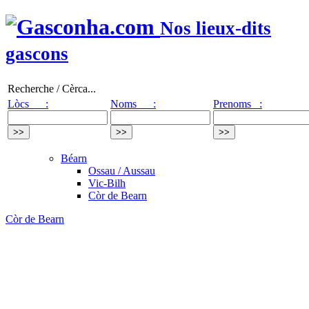
Nos lieux-dits
gascons
Recherche / Cèrca...
Lòcs :
Noms :
Prenoms :
Béarn
Ossau / Aussau
Vic-Bilh
Còr de Bearn
Còr de Bearn