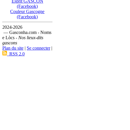
Esprit GASCON
(Facebook)
Couleur Gascogne
(Facebook)
2024-2026
— Gasconha.com - Noms
e Lòcs -
Nos lieux-dits
gascons
Plan du site
|
Se connecter
|
RSS 2.0