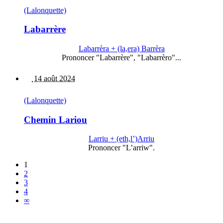
(Lalonquette)
Labarrère
Labarrèra + (la,era) Barrèra
Prononcer "Labarrère", "Labarrèro"...
14 août 2024
(Lalonquette)
Chemin Lariou
Larriu + (eth,l’)Arriu
Prononcer "L’arriw".
1
2
3
4
∞