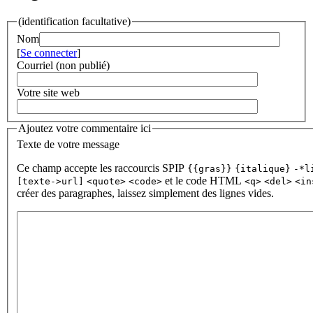
(identification facultative)
Nom
[
Se connecter
]
Courriel (non publié)
Votre site web
Ajoutez votre commentaire ici
Texte de votre message
Ce champ accepte les raccourcis SPIP
{{gras}}
{italique}
-*l
et le code HTML
[texte->url]
<quote>
<code>
<q>
<del>
<in
créer des paragraphes, laissez simplement des lignes vides.