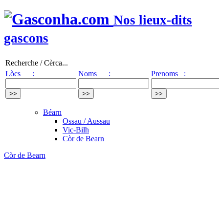
Nos lieux-dits
gascons
Recherche / Cèrca...
Lòcs :
Noms :
Prenoms :
Béarn
Ossau / Aussau
Vic-Bilh
Còr de Bearn
Còr de Bearn