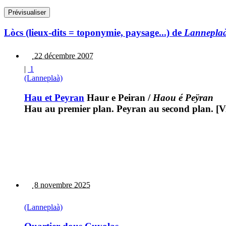
Lòcs (lieux-dits = toponymie, paysage...) de
Lannepla
22 décembre 2007
|
1
(Lanneplaà)
Hau et Peyran
Haur e Peiran
/
Haou é Peÿran
Hau au premier plan. Peyran au second plan. [Vin
8 novembre 2025
(Lanneplaà)