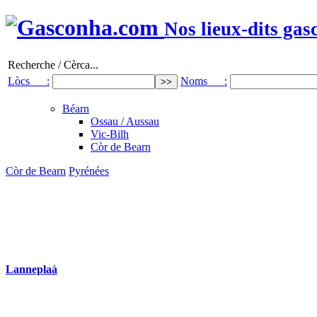
Nos lieux-dits gas
Recherche / Cèrca...
Lòcs :
Noms :
Béarn
Ossau / Aussau
Vic-Bilh
Còr de Bearn
Còr de Bearn
Pyrénées
Lanneplaà