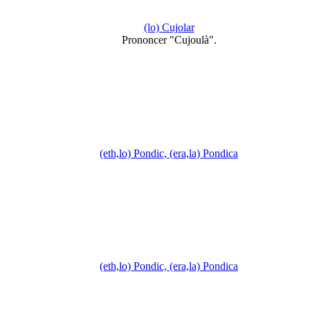
(lo) Cujolar
Prononcer "Cujoulà".
(eth,lo) Pondic, (era,la) Pondica
(eth,lo) Pondic, (era,la) Pondica