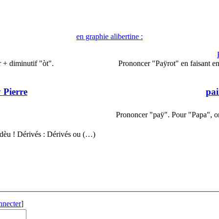
en graphie alibertine :
 + diminutif "òt".
Prononcer "Paÿrot" en faisant en
ÿ Pierre
pai
Prononcer "paÿ". Pour "Papa", on
rdèu ! Dérivés : Dérivés ou (…)
nnecter
]