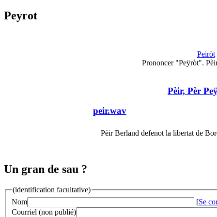
Peyrot
Peiròt
Prononcer "Peÿròt". Pèir
Pèir, Pèr Pe
peir.wav
Pèir Berland defenot la libertat de Bo
Un gran de sau ?
(identification facultative)
Nom
[
Se co
Courriel (non publié)