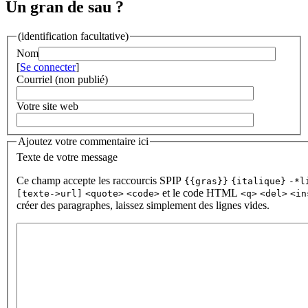
Un gran de sau ?
(identification facultative)
Nom
[
Se connecter
]
Courriel (non publié)
Votre site web
Ajoutez votre commentaire ici
Texte de votre message
Ce champ accepte les raccourcis SPIP
{{gras}}
{italique}
-*l
et le code HTML
[texte->url]
<quote>
<code>
<q>
<del>
<in
créer des paragraphes, laissez simplement des lignes vides.