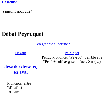
Lasseube
samedi 3 août 2024
Débat Peyruquet
en graphie alibertine :
Devath
Peiruquet
Peiruc Prononcer "Peÿruc". Semble être
"Pèir" + suffixe gascon "uc". Sur (…)
devath
/ dessous,
en aval
Prononcer entre
"débat" et
"débatch".