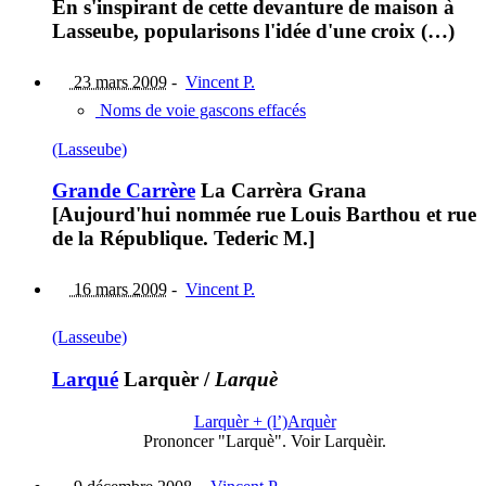
En s'inspirant de cette devanture de maison à
Lasseube, popularisons l'idée d'une croix (…)
23 mars 2009
-
Vincent P.
Noms de voie gascons effacés
(Lasseube)
Grande Carrère
La Carrèra Grana
[Aujourd'hui nommée rue Louis Barthou et rue
de la République. Tederic M.]
16 mars 2009
-
Vincent P.
(Lasseube)
Larqué
Larquèr
/
Larquè
Larquèr + (l’)Arquèr
Prononcer "Larquè". Voir Larquèir.