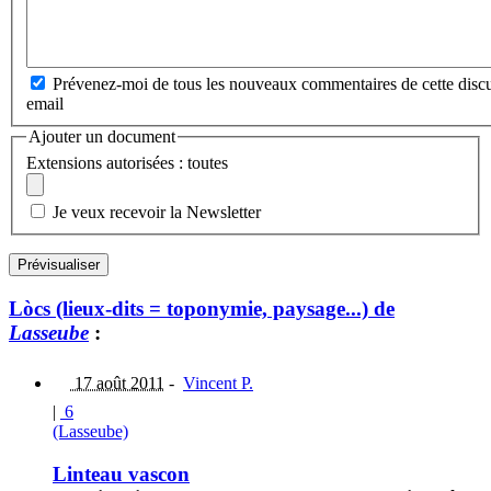
Prévenez-moi de tous les nouveaux commentaires de cette discu
email
Ajouter un document
Extensions autorisées : toutes
Je veux recevoir la Newsletter
Lòcs (lieux-dits = toponymie, paysage...) de
Lasseube
:
17 août 2011
-
Vincent P.
|
6
(Lasseube)
Linteau vascon