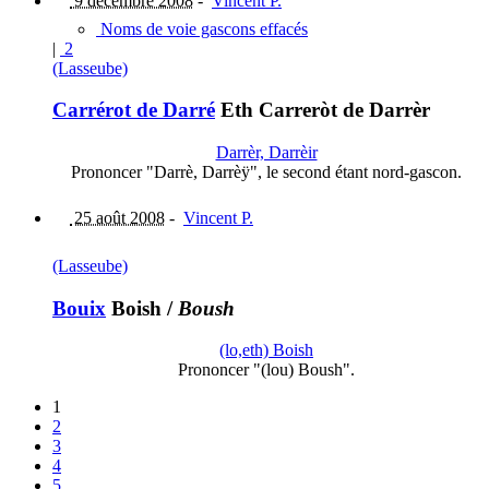
9 décembre 2008
-
Vincent P.
Noms de voie gascons effacés
|
2
(Lasseube)
Carrérot de Darré
Eth Carreròt de Darrèr
Darrèr, Darrèir
Prononcer "Darrè, Darrèÿ", le second étant nord-gascon.
25 août 2008
-
Vincent P.
(Lasseube)
Bouix
Boish
/
Boush
(lo,eth) Boish
Prononcer "(lou) Boush".
1
2
3
4
5