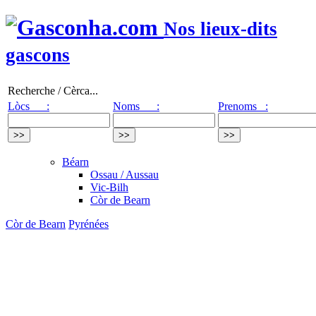
Nos lieux-dits
gascons
Recherche / Cèrca...
Lòcs :
Noms :
Prenoms :
Béarn
Ossau / Aussau
Vic-Bilh
Còr de Bearn
Còr de Bearn
Pyrénées