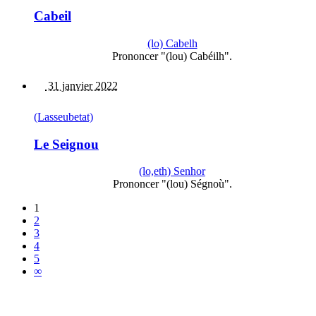
Cabeil
(lo) Cabelh
Prononcer "(lou) Cabéilh".
31 janvier 2022
(Lasseubetat)
Le Seignou
(lo,eth) Senhor
Prononcer "(lou) Ségnoù".
1
2
3
4
5
∞