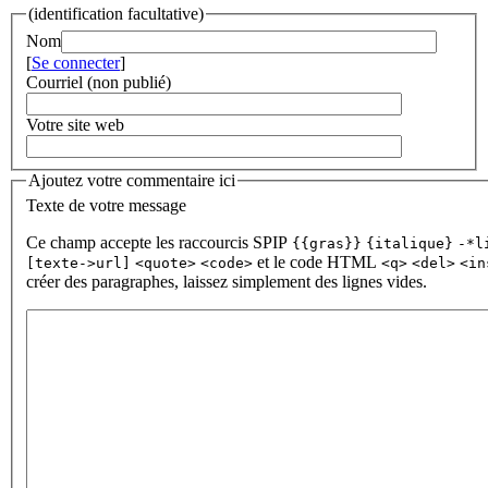
(identification facultative)
Nom
[
Se connecter
]
Courriel (non publié)
Votre site web
Ajoutez votre commentaire ici
Texte de votre message
Ce champ accepte les raccourcis SPIP
{{gras}}
{italique}
-*l
et le code HTML
[texte->url]
<quote>
<code>
<q>
<del>
<in
créer des paragraphes, laissez simplement des lignes vides.