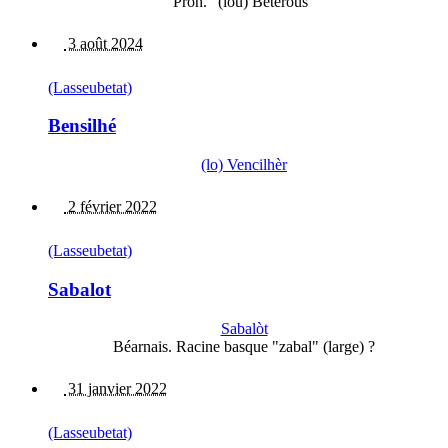
Pron. "(lou) Bétérous"
3 août 2024
(Lasseubetat)
Bensilhé
(lo) Vencilhèr
2 février 2022
(Lasseubetat)
Sabalot
Sabalòt
Béarnais. Racine basque "zabal" (large) ?
31 janvier 2022
(Lasseubetat)