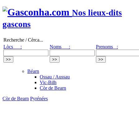
Nos lieux-dits
gascons
Recherche / Cèrca...
Lòcs :
Noms :
Prenoms :
Béarn
Ossau / Aussau
Vic-Bilh
Còr de Bearn
Còr de Bearn
Pyrénées