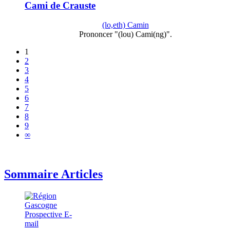
Cami de Crauste
(lo,eth) Camin
Prononcer "(lou) Cami(ng)".
1
2
3
4
5
6
7
8
9
∞
Sommaire Articles