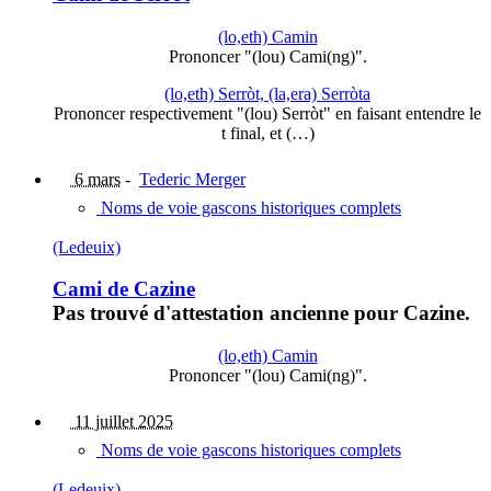
(lo,eth) Camin
Prononcer "(lou) Cami(ng)".
(lo,eth) Serròt, (la,era) Serròta
Prononcer respectivement "(lou) Serròt" en faisant entendre le
t final, et (…)
6 mars
-
Tederic Merger
Noms de voie gascons historiques complets
(Ledeuix)
Cami de Cazine
Pas trouvé d'attestation ancienne pour Cazine.
(lo,eth) Camin
Prononcer "(lou) Cami(ng)".
11 juillet 2025
Noms de voie gascons historiques complets
(Ledeuix)