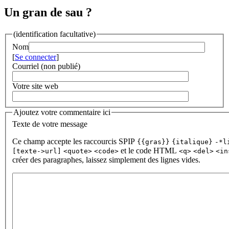
Un gran de sau ?
(identification facultative)
Nom
[
Se connecter
]
Courriel (non publié)
Votre site web
Ajoutez votre commentaire ici
Texte de votre message
Ce champ accepte les raccourcis SPIP
{{gras}}
{italique}
-*l
et le code HTML
[texte->url]
<quote>
<code>
<q>
<del>
<in
créer des paragraphes, laissez simplement des lignes vides.