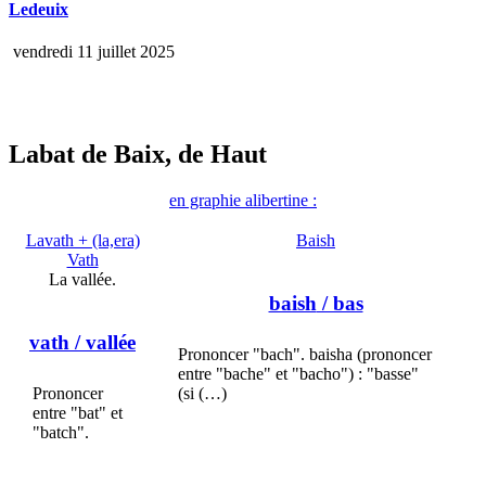
Ledeuix
vendredi 11 juillet 2025
Labat de Baix, de Haut
en graphie alibertine :
Lavath + (la,era)
Baish
Vath
La vallée.
baish
/ bas
vath
/ vallée
Prononcer "bach". baisha (prononcer
entre "bache" et "bacho") : "basse"
Prononcer
(si (…)
entre "bat" et
"batch".