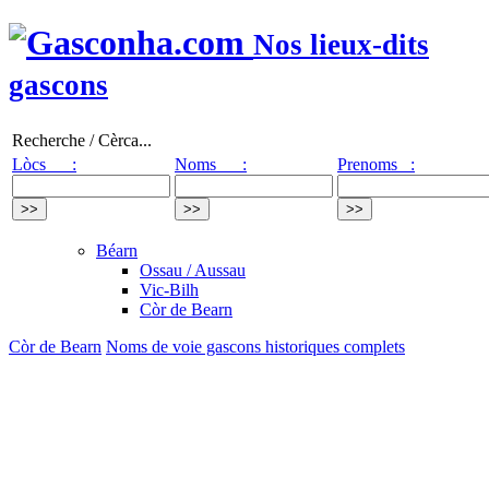
Nos lieux-dits
gascons
Recherche / Cèrca...
Lòcs :
Noms :
Prenoms :
Béarn
Ossau / Aussau
Vic-Bilh
Còr de Bearn
Còr de Bearn
Noms de voie gascons historiques complets