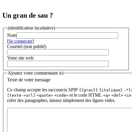
Un gran de sau ?
(identification facultative)
Nom
[
Se connecter
]
Courriel (non publié)
Votre site web
Ajoutez votre commentaire ici
Texte de votre message
Ce champ accepte les raccourcis SPIP
{{gras}}
{italique}
-*l
et le code HTML
[texte->url]
<quote>
<code>
<q>
<del>
<in
créer des paragraphes, laissez simplement des lignes vides.