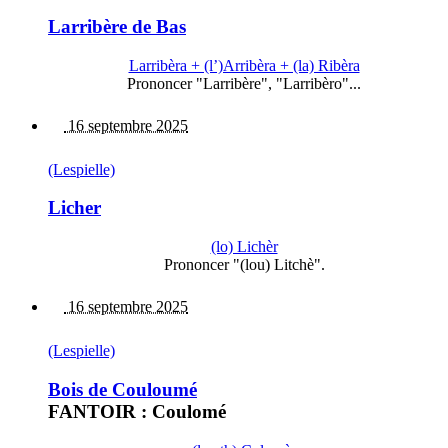
Larribère de Bas
Larribèra + (l’)Arribèra + (la) Ribèra
Prononcer "Larribère", "Larribèro"...
16 septembre 2025
(Lespielle)
Licher
(lo) Lichèr
Prononcer "(lou) Litchè".
16 septembre 2025
(Lespielle)
Bois de Couloumé
FANTOIR : Coulomé