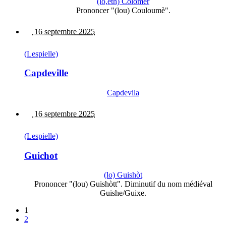
(lo,eth) Colomèr
Prononcer "(lou) Couloumè".
16 septembre 2025
(Lespielle)
Capdeville
Capdevila
16 septembre 2025
(Lespielle)
Guichot
(lo) Guishòt
Prononcer "(lou) Guishòtt". Diminutif du nom médiéval
Guishe/Guixe.
1
2