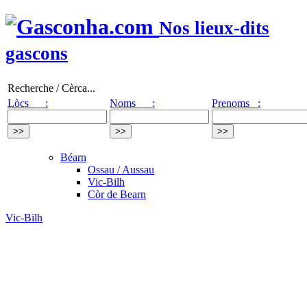
Nos lieux-dits
gascons
Recherche / Cèrca...
Lòcs :
Noms :
Prenoms :
Béarn
Ossau / Aussau
Vic-Bilh
Còr de Bearn
Vic-Bilh