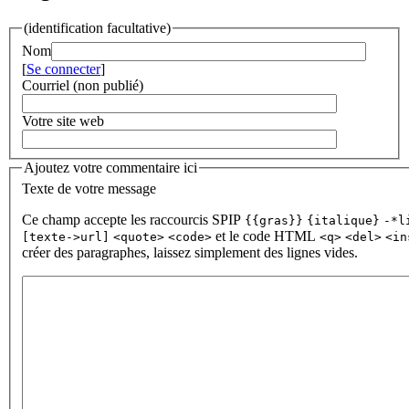
(identification facultative)
Nom
[
Se connecter
]
Courriel (non publié)
Votre site web
Ajoutez votre commentaire ici
Texte de votre message
Ce champ accepte les raccourcis SPIP
{{gras}}
{italique}
-*l
et le code HTML
[texte->url]
<quote>
<code>
<q>
<del>
<in
créer des paragraphes, laissez simplement des lignes vides.