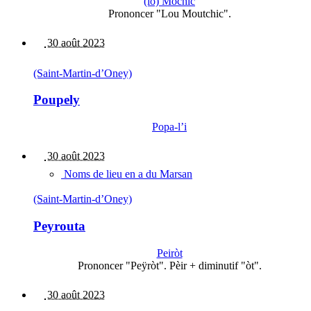
(lo) Mochic
Prononcer "Lou Moutchic".
30 août 2023
(Saint-Martin-d’Oney)
Poupely
Popa-l’i
30 août 2023
Noms de lieu en a du Marsan
(Saint-Martin-d’Oney)
Peyrouta
Peiròt
Prononcer "Peÿròt". Pèir + diminutif "òt".
30 août 2023