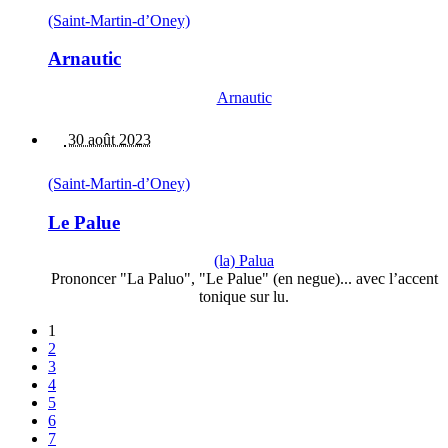
(Saint-Martin-d’Oney)
Arnautic
Arnautic
30 août 2023
(Saint-Martin-d’Oney)
Le Palue
(la) Palua
Prononcer "La Paluo", "Le Palue" (en negue)... avec l’accent
tonique sur lu.
1
2
3
4
5
6
7