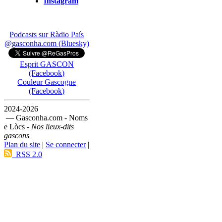
Instagram
Podcasts sur Ràdio País
@gasconha.com (Bluesky)
Esprit GASCON
(Facebook)
Couleur Gascogne
(Facebook)
2024-2026
— Gasconha.com - Noms
e Lòcs -
Nos lieux-dits
gascons
Plan du site
|
Se connecter
|
RSS 2.0