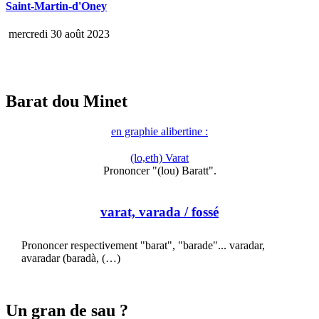
Saint-Martin-d'Oney
mercredi 30 août 2023
Barat dou Minet
en graphie alibertine :
(lo,eth) Varat
Prononcer "(lou) Baratt".
varat, varada
/ fossé
Prononcer respectivement "barat", "barade"... varadar,
avaradar (baradà, (…)
Un gran de sau ?