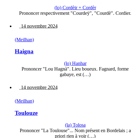
(lo) Cordèir + Cordèr
Prononcer respectivement "Courdeÿ", "Courdè". Cordier.
14 novembre 2024
(Meilhan)
Haigna
(lo) Hanhar
Prononcer "Lou Hagnà". Lieu boueux. Fagnard, forme
gabaye, est (…)
14 novembre 2024
(Meilhan)
Toulouze
(la) Tolosa
Prononcer "La Toulouse"... Nom présent en Bordelais ; a
priori rien à voir (…)