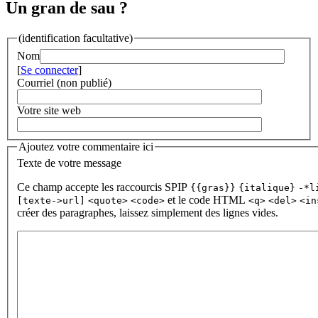
Un gran de sau ?
(identification facultative)
Nom
[
Se connecter
]
Courriel (non publié)
Votre site web
Ajoutez votre commentaire ici
Texte de votre message
Ce champ accepte les raccourcis SPIP
{{gras}}
{italique}
-*l
et le code HTML
[texte->url]
<quote>
<code>
<q>
<del>
<in
créer des paragraphes, laissez simplement des lignes vides.