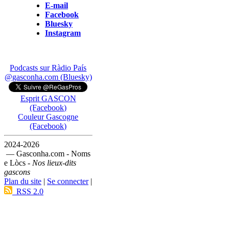
E-mail
Facebook
Bluesky
Instagram
Podcasts sur Ràdio País
@gasconha.com (Bluesky)
Esprit GASCON
(Facebook)
Couleur Gascogne
(Facebook)
2024-2026
— Gasconha.com - Noms
e Lòcs -
Nos lieux-dits
gascons
Plan du site
|
Se connecter
|
RSS 2.0