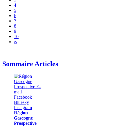
4
5
6
7
8
9
10
∞
Sommaire Articles
Région
Gascogne
Prospective