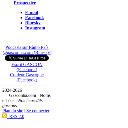
Prospective
E-mail
Facebook
Bluesky
Instagram
Podcasts sur Ràdio País
@gasconha.com (Bluesky)
Esprit GASCON
(Facebook)
Couleur Gascogne
(Facebook)
2024-2026
— Gasconha.com - Noms
e Lòcs -
Nos lieux-dits
gascons
Plan du site
|
Se connecter
|
RSS 2.0