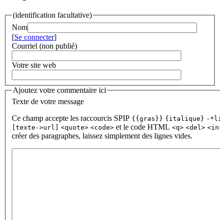
(identification facultative)
Nom
[
Se connecter
]
Courriel (non publié)
Votre site web
Ajoutez votre commentaire ici
Texte de votre message
Ce champ accepte les raccourcis SPIP
{{gras}}
{italique}
-*l
et le code HTML
[texte->url]
<quote>
<code>
<q>
<del>
<in
créer des paragraphes, laissez simplement des lignes vides.