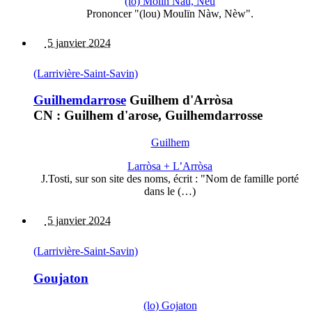
(lo) Molin Nau, Nèu
Prononcer "(lou) Moulïn Nàw, Nèw".
5 janvier 2024
(Larrivière-Saint-Savin)
Guilhemdarrose
Guilhem d'Arròsa
CN : Guilhem d'arose, Guilhemdarrosse
Guilhem
Larròsa + L’Arròsa
J.Tosti, sur son site des noms, écrit : "Nom de famille porté
dans le (…)
5 janvier 2024
(Larrivière-Saint-Savin)
Goujaton
(lo) Gojaton