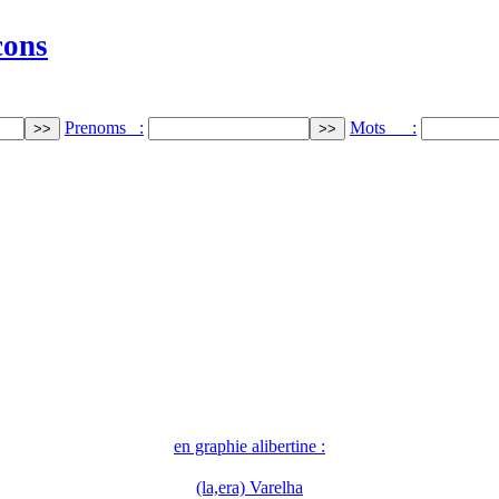
cons
Prenoms :
Mots :
en graphie alibertine :
(la,era) Varelha