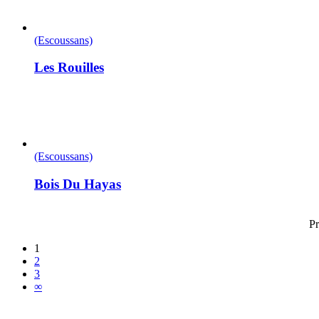
(Escoussans)
Les Rouilles
(Escoussans)
Bois Du Hayas
Pr
1
2
3
∞