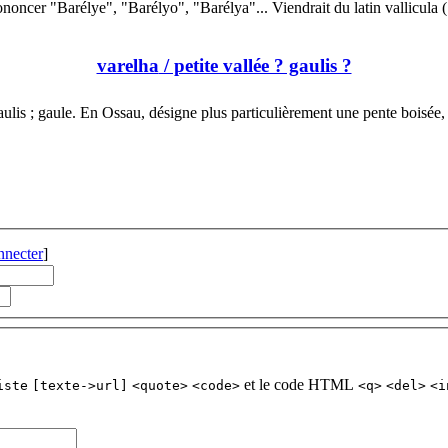
noncer "Barélye", "Barélyo", "Barélya"... Viendrait du latin vallicula
varelha
/ petite vallée ? gaulis ?
ulis ; gaule. En Ossau, désigne plus particulièrement une pente boisée
nnecter
]
et le code HTML
iste
[texte->url]
<quote>
<code>
<q>
<del>
<i