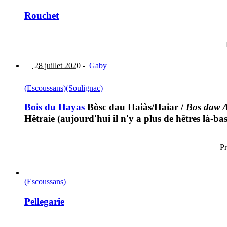
Rouchet
28 juillet 2020
-
Gaby
(Escoussans)
(Soulignac)
Bois du Hayas
Bòsc dau Haiàs/Haiar
/
Bos daw A
Hêtraie (aujourd'hui il n'y a plus de hêtres là-ba
Pr
(Escoussans)
Pellegarie