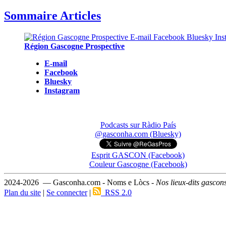
Sommaire Articles
Région Gascogne Prospective
E-mail
Facebook
Bluesky
Instagram
Podcasts sur Ràdio País
@gasconha.com (Bluesky)
Esprit GASCON (Facebook)
Couleur Gascogne (Facebook)
2024-2026 — Gasconha.com - Noms e Lòcs -
Nos lieux-dits gascon
Plan du site
|
Se connecter
|
RSS 2.0