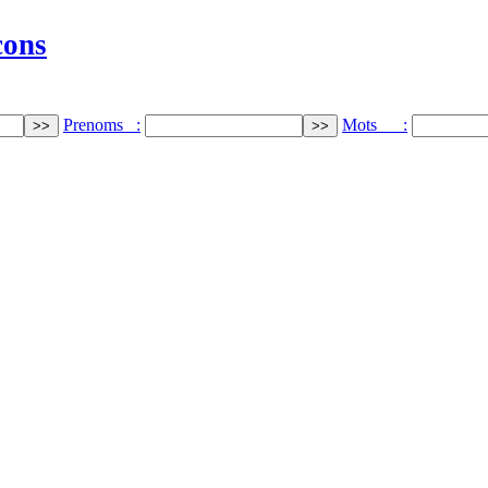
cons
Prenoms :
Mots :