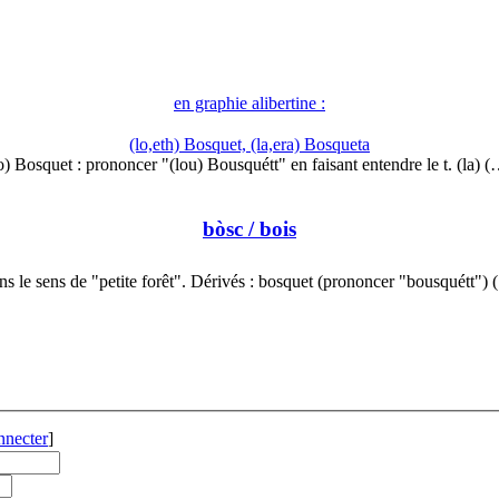
en graphie alibertine :
(lo,eth) Bosquet, (la,era) Bosqueta
o) Bosquet : prononcer "(lou) Bousquétt" en faisant entendre le t. (la) 
bòsc
/ bois
s le sens de "petite forêt". Dérivés : bosquet (prononcer "bousquétt")
nnecter
]