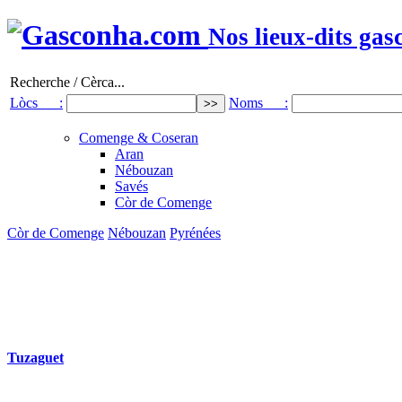
Nos lieux-dits gas
Recherche / Cèrca...
Lòcs :
Noms :
Comenge & Coseran
Aran
Nébouzan
Savés
Còr de Comenge
Còr de Comenge
Nébouzan
Pyrénées
Tuzaguet