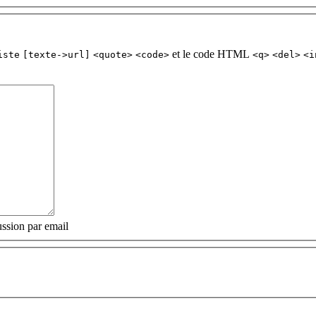
et le code HTML
iste
[texte->url]
<quote>
<code>
<q>
<del>
<i
ssion par email