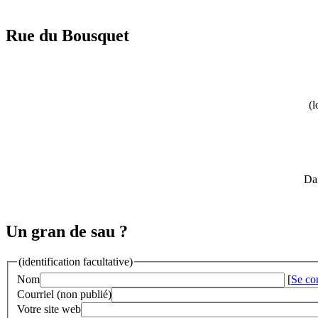
Rue du Bousquet
(l
Dan
Un gran de sau ?
(identification facultative)
Nom
[
Se co
Courriel (non publié)
Votre site web