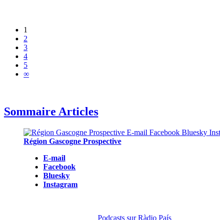
1
2
3
4
5
∞
Sommaire Articles
Région Gascogne Prospective
E-mail
Facebook
Bluesky
Instagram
Podcasts sur Ràdio País