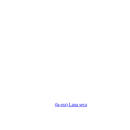
:
(la,era) Lana seca