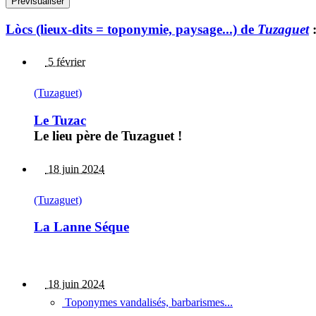
Lòcs (lieux-dits = toponymie, paysage...) de
Tuzaguet
5 février
(Tuzaguet)
Le Tuzac
Le lieu père de Tuzaguet !
18 juin 2024
(Tuzaguet)
La Lanne Séque
18 juin 2024
Toponymes vandalisés, barbarismes...