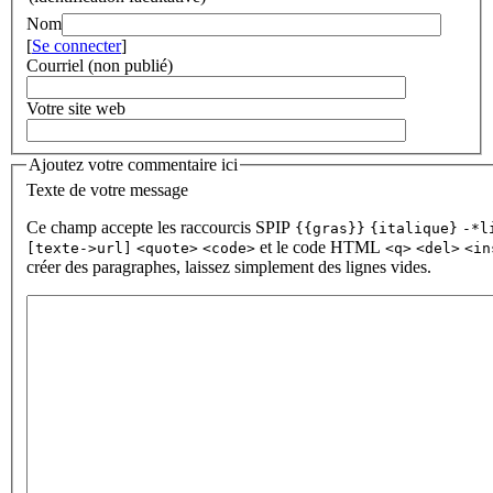
Nom
[
Se connecter
]
Courriel (non publié)
Votre site web
Ajoutez votre commentaire ici
Texte de votre message
Ce champ accepte les raccourcis SPIP
{{gras}}
{italique}
-*l
et le code HTML
[texte->url]
<quote>
<code>
<q>
<del>
<in
créer des paragraphes, laissez simplement des lignes vides.