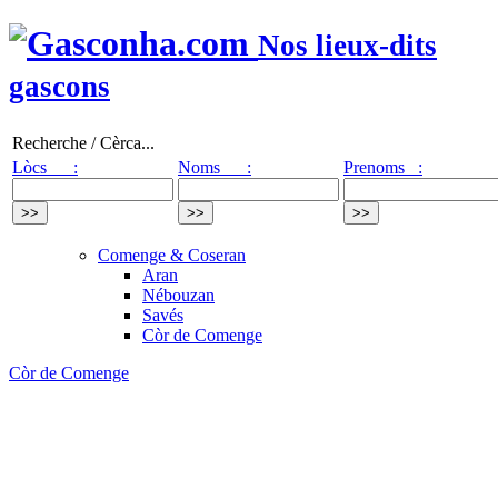
Nos lieux-dits
gascons
Recherche / Cèrca...
Lòcs :
Noms :
Prenoms :
Comenge & Coseran
Aran
Nébouzan
Savés
Còr de Comenge
Còr de Comenge