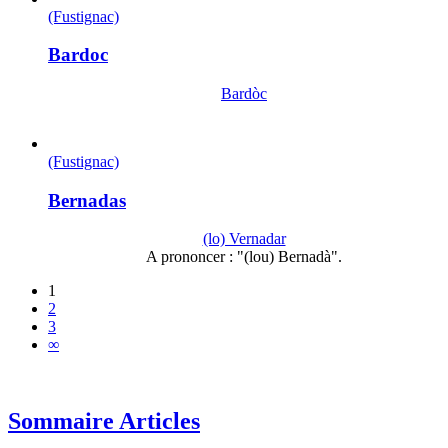
(Fustignac)
Bardoc
Bardòc
(Fustignac)
Bernadas
(lo) Vernadar
A prononcer : "(lou) Bernadà".
1
2
3
∞
Sommaire Articles