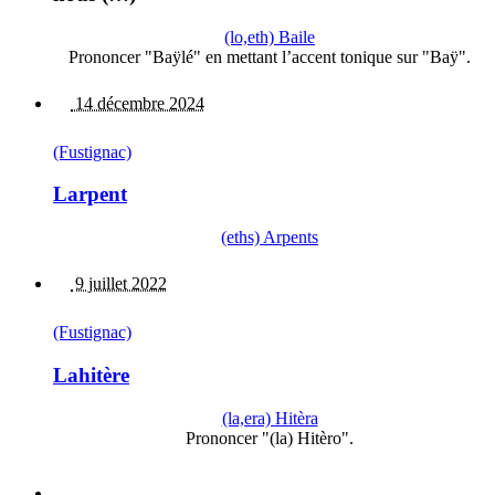
(lo,eth) Baile
Prononcer "Baÿlé" en mettant l’accent tonique sur "Baÿ".
14 décembre 2024
(Fustignac)
Larpent
(eths) Arpents
9 juillet 2022
(Fustignac)
Lahitère
(la,era) Hitèra
Prononcer "(la) Hitèro".