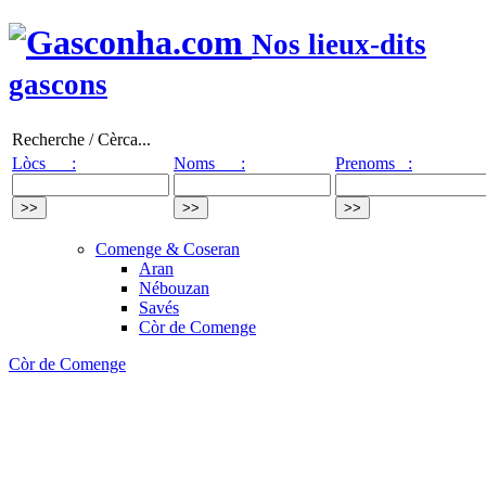
Nos lieux-dits
gascons
Recherche / Cèrca...
Lòcs :
Noms :
Prenoms :
Comenge & Coseran
Aran
Nébouzan
Savés
Còr de Comenge
Còr de Comenge