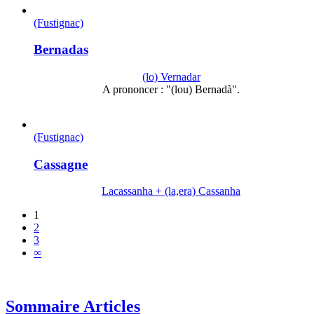
(Fustignac)
Bernadas
(lo) Vernadar
A prononcer : "(lou) Bernadà".
(Fustignac)
Cassagne
Lacassanha + (la,era) Cassanha
1
2
3
∞
Sommaire Articles