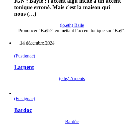
IGN : Baylé ; l'accent aigu incite à un accent
tonique erroné. Mais c'est la maison qui
nous (…)
(lo,eth) Baile
Prononcer "Baÿlé" en mettant l’accent tonique sur "Baÿ".
14 décembre 2024
(Fustignac)
Larpent
(eths) Arpents
(Fustignac)
Bardoc
Bardòc