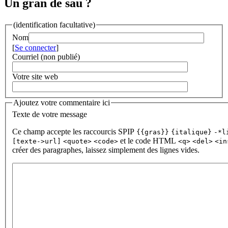
Un gran de sau ?
(identification facultative)
Nom
[
Se connecter
]
Courriel (non publié)
Votre site web
Ajoutez votre commentaire ici
Texte de votre message
Ce champ accepte les raccourcis SPIP
{{gras}}
{italique}
-*l
et le code HTML
[texte->url]
<quote>
<code>
<q>
<del>
<in
créer des paragraphes, laissez simplement des lignes vides.