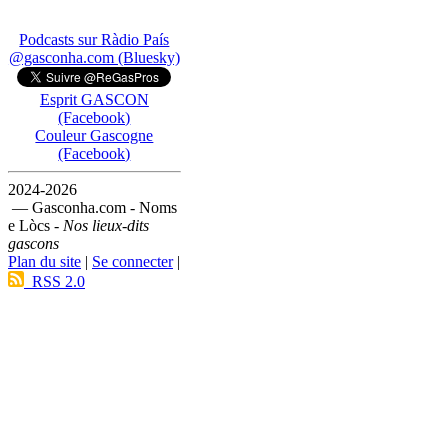
Podcasts sur Ràdio País
@gasconha.com (Bluesky)
Esprit GASCON
(Facebook)
Couleur Gascogne
(Facebook)
2024-2026
— Gasconha.com - Noms
e Lòcs -
Nos lieux-dits
gascons
Plan du site
|
Se connecter
|
RSS 2.0