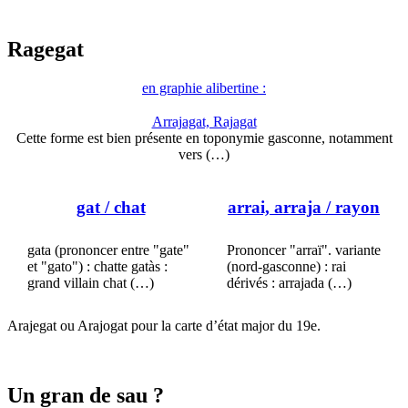
Ragegat
en graphie alibertine :
Arrajagat, Rajagat
Cette forme est bien présente en toponymie gasconne, notamment
vers (…)
gat
/ chat
arrai, arraja
/ rayon
gata (prononcer entre "gate"
Prononcer "arraï". variante
et "gato") : chatte gatàs :
(nord-gasconne) : rai
grand villain chat (…)
dérivés : arrajada (…)
Arajegat ou Arajogat pour la carte d’état major du 19e.
Un gran de sau ?