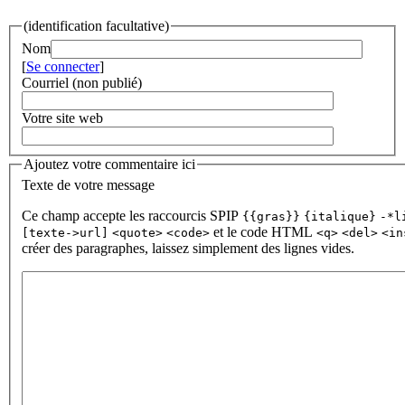
(identification facultative)
Nom
[
Se connecter
]
Courriel (non publié)
Votre site web
Ajoutez votre commentaire ici
Texte de votre message
Ce champ accepte les raccourcis SPIP
{{gras}}
{italique}
-*l
et le code HTML
[texte->url]
<quote>
<code>
<q>
<del>
<in
créer des paragraphes, laissez simplement des lignes vides.