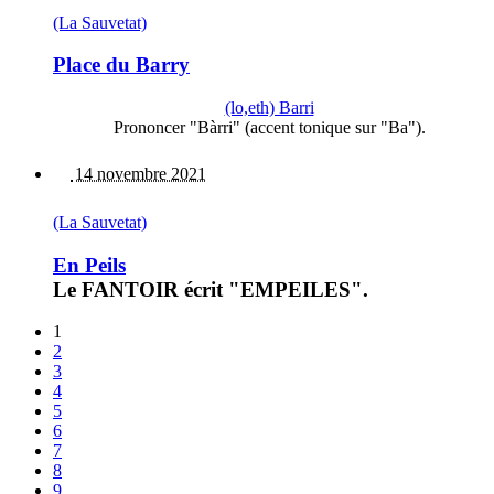
(La Sauvetat)
Place du Barry
(lo,eth) Barri
Prononcer "Bàrri" (accent tonique sur "Ba").
14 novembre 2021
(La Sauvetat)
En Peils
Le FANTOIR écrit "EMPEILES".
1
2
3
4
5
6
7
8
9