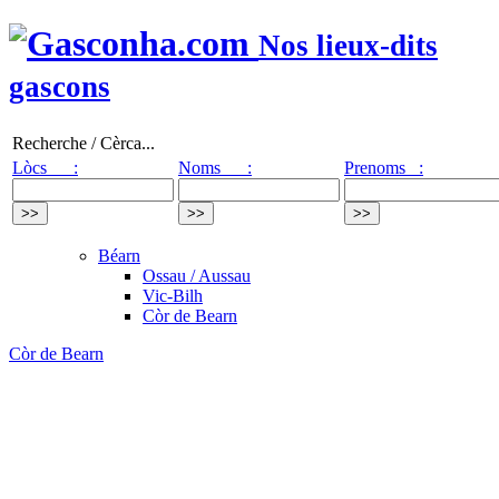
Nos lieux-dits
gascons
Recherche / Cèrca...
Lòcs :
Noms :
Prenoms :
Béarn
Ossau / Aussau
Vic-Bilh
Còr de Bearn
Còr de Bearn