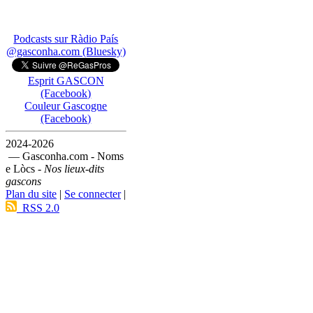
Podcasts sur Ràdio País
@gasconha.com (Bluesky)
Esprit GASCON
(Facebook)
Couleur Gascogne
(Facebook)
2024-2026
— Gasconha.com - Noms
e Lòcs -
Nos lieux-dits
gascons
Plan du site
|
Se connecter
|
RSS 2.0