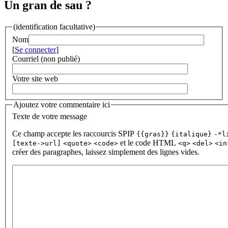
Un gran de sau ?
(identification facultative)
Nom
[
Se connecter
]
Courriel (non publié)
Votre site web
Ajoutez votre commentaire ici
Texte de votre message
Ce champ accepte les raccourcis SPIP
{{gras}}
{italique}
-*l
et le code HTML
[texte->url]
<quote>
<code>
<q>
<del>
<in
créer des paragraphes, laissez simplement des lignes vides.