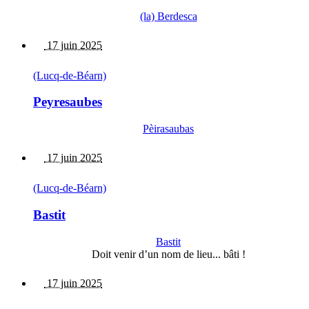
(la) Berdesca
17 juin 2025
(Lucq-de-Béarn)
Peyresaubes
Pèirasaubas
17 juin 2025
(Lucq-de-Béarn)
Bastit
Bastit
Doit venir d’un nom de lieu... bâti !
17 juin 2025