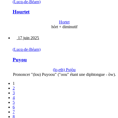
(Lucq-de-Béarn)
Hourtet
Hortet
hòrt + diminutif
17 juin 2025
(Lucq-de-Béarn)
Puyou
(lo,eth) Pujòu
Prononcer "(lou) Puyoou" ("oou" étant une diphtongue - òw).
1
2
3
4
5
6
7
8