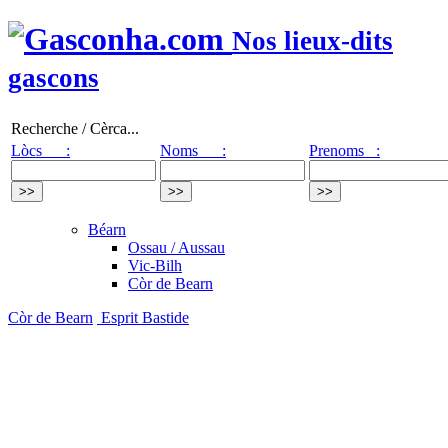
Nos lieux-dits
gascons
Recherche / Cèrca...
Lòcs :
Noms :
Prenoms :
Béarn
Ossau / Aussau
Vic-Bilh
Còr de Bearn
Còr de Bearn
Esprit Bastide