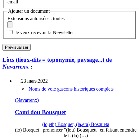
email
Ajouter un document
Extensions autorisées : toutes
Je veux recevoir la Newsletter
Lòcs (lieux-dits = toponymie, paysage...) de
Navarrenx
:
23 mars 2022
Noms de voie gascons historiques complets
(Navarrenx)
Cami dou Bousquet
(lo,eth) Bosquet, (la,era) Bosqueta
(lo) Bosquet : prononcer "(lou) Bousquétt" en faisant entendre
le t. (la) (…)