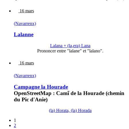
16 mars
(Navarrenx)
Lalanne
Lalana + (la,era) Lana
Prononcer entre "lalane" et "lalano".
16 mars
(Navarrenx)
Campagne la Hourade
OpenStreetMap : Camĩ de la Hourade (chemin
du Pic d'Anie)
(la) Horata, (la) Horada
1
2