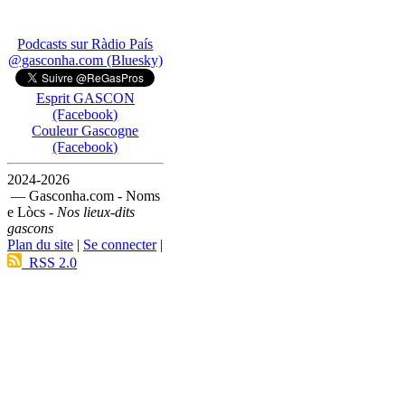
Podcasts sur Ràdio País
@gasconha.com (Bluesky)
Esprit GASCON
(Facebook)
Couleur Gascogne
(Facebook)
2024-2026
— Gasconha.com - Noms
e Lòcs -
Nos lieux-dits
gascons
Plan du site
|
Se connecter
|
RSS 2.0