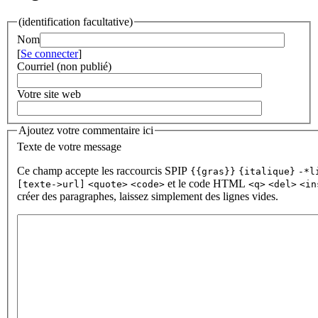
(identification facultative)
Nom
[
Se connecter
]
Courriel (non publié)
Votre site web
Ajoutez votre commentaire ici
Texte de votre message
Ce champ accepte les raccourcis SPIP
{{gras}}
{italique}
-*l
et le code HTML
[texte->url]
<quote>
<code>
<q>
<del>
<in
créer des paragraphes, laissez simplement des lignes vides.