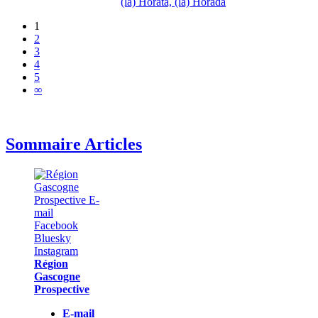
(la) Horata, (la) Horada
1
2
3
4
5
∞
Sommaire Articles
Région
Gascogne
Prospective
E-mail