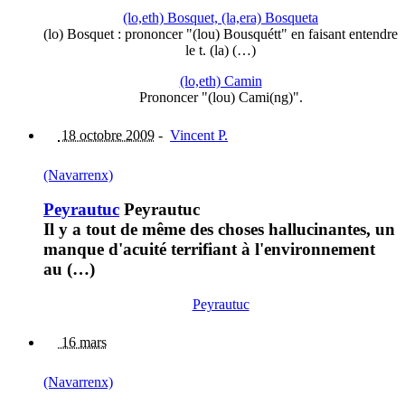
(lo,eth) Bosquet, (la,era) Bosqueta
(lo) Bosquet : prononcer "(lou) Bousquétt" en faisant entendre
le t. (la) (…)
(lo,eth) Camin
Prononcer "(lou) Cami(ng)".
18 octobre 2009
-
Vincent P.
(Navarrenx)
Peyrautuc
Peyrautuc
Il y a tout de même des choses hallucinantes, un
manque d'acuité terrifiant à l'environnement
au (…)
Peyrautuc
16 mars
(Navarrenx)