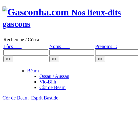
Nos lieux-dits
gascons
Recherche / Cèrca...
Lòcs :
Noms :
Prenoms :
Béarn
Ossau / Aussau
Vic-Bilh
Còr de Bearn
Còr de Bearn
Esprit Bastide