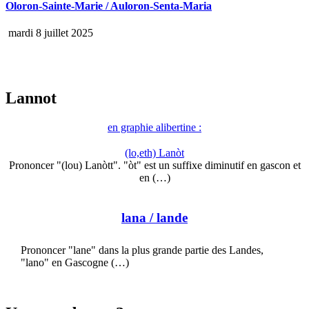
Oloron-Sainte-Marie / Auloron-Senta-Maria
mardi 8 juillet 2025
Lannot
en graphie alibertine :
(lo,eth) Lanòt
Prononcer "(lou) Lanòtt". "òt" est un suffixe diminutif en gascon et
en (…)
lana
/ lande
Prononcer "lane" dans la plus grande partie des Landes,
"lano" en Gascogne (…)