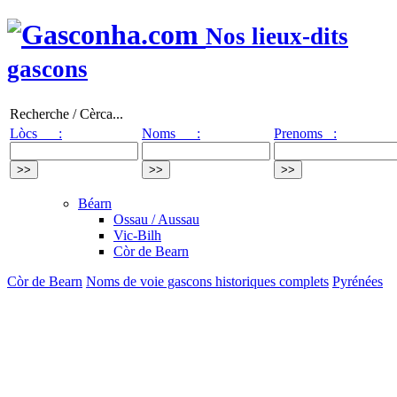
Nos lieux-dits
gascons
Recherche / Cèrca...
Lòcs :
Noms :
Prenoms :
Béarn
Ossau / Aussau
Vic-Bilh
Còr de Bearn
Còr de Bearn
Noms de voie gascons historiques complets
Pyrénées