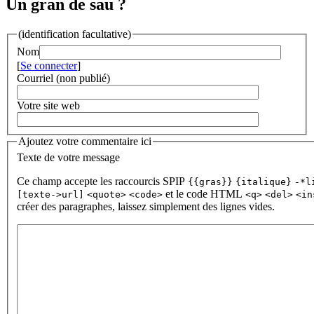
Un gran de sau ?
(identification facultative)
Nom
[
Se connecter
]
Courriel (non publié)
Votre site web
Ajoutez votre commentaire ici
Texte de votre message
Ce champ accepte les raccourcis SPIP
{{gras}}
{italique}
-*l
et le code HTML
[texte->url]
<quote>
<code>
<q>
<del>
<in
créer des paragraphes, laissez simplement des lignes vides.