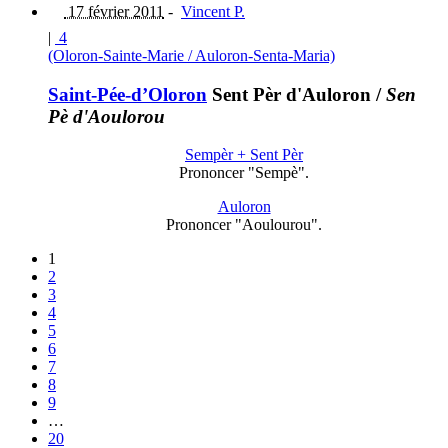
17 février 2011
-
Vincent P.
|
4
(Oloron-Sainte-Marie / Auloron-Senta-Maria)
Saint-Pée-d’Oloron
Sent Pèr d'Auloron
/
Sen
Pè d'Aoulorou
Sempèr + Sent Pèr
Prononcer "Sempè".
Auloron
Prononcer "Aoulourou".
1
2
3
4
5
6
7
8
9
…
20