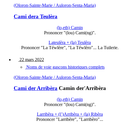
(Oloron-Sainte-Marie / Auloron-Senta-Maria)
Cami dera Teulèra
(lo,eth) Camin
Prononcer "(lou) Cami(ng)".
Lateulèra + (la) Teulèra
Prononcer "La Téwlère", "La Téwlèro"... La Tuilerie.
22 mars 2022
Noms de voie gascons historiques complets
(Oloron-Sainte-Marie / Auloron-Senta-Maria)
Cami der Arribèra
Camin der'Arribèra
(lo,eth) Camin
Prononcer "(lou) Cami(ng)".
Larribèra + (l’)Arribèra + (la) Ribèra
Prononcer "Larribère", "Larribèro"...