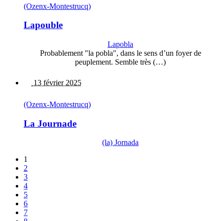
(Ozenx-Montestrucq)
Lapouble
Lapobla
Probablement "la pobla", dans le sens d’un foyer de
peuplement. Semble très (…)
13 février 2025
(Ozenx-Montestrucq)
La Journade
(la) Jornada
1
2
3
4
5
6
7