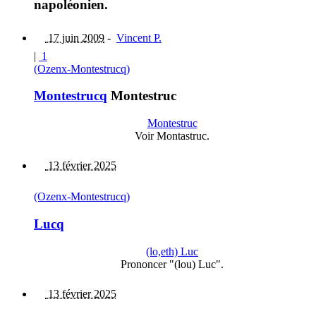
napoléonien.
17 juin 2009
-
Vincent P.
|
1
(Ozenx-Montestrucq)
Montestrucq
Montestruc
Montestruc
Voir Montastruc.
13 février 2025
(Ozenx-Montestrucq)
Lucq
(lo,eth) Luc
Prononcer "(lou) Luc".
13 février 2025