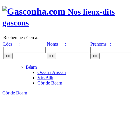
Nos lieux-dits
gascons
Recherche / Cèrca...
Lòcs :
Noms :
Prenoms :
Béarn
Ossau / Aussau
Vic-Bilh
Còr de Bearn
Còr de Bearn