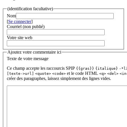
(identification facultative)
Nom
[
Se connecter
]
Courriel (non publié)
Votre site web
Ajoutez votre commentaire ici
Texte de votre message
Ce champ accepte les raccourcis SPIP
{{gras}}
{italique}
-*l
et le code HTML
[texte->url]
<quote>
<code>
<q>
<del>
<in
créer des paragraphes, laissez simplement des lignes vides.