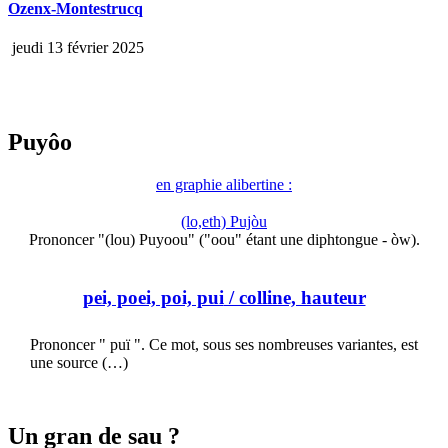
Ozenx-Montestrucq
jeudi 13 février 2025
Puyôo
en graphie alibertine :
(lo,eth) Pujòu
Prononcer "(lou) Puyoou" ("oou" étant une diphtongue - òw).
pei, poei, poi, pui
/ colline, hauteur
Prononcer " puï ". Ce mot, sous ses nombreuses variantes, est
une source (…)
Un gran de sau ?