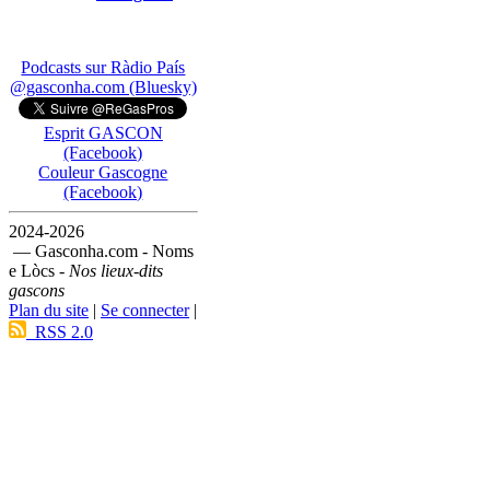
Podcasts sur Ràdio País
@gasconha.com (Bluesky)
Esprit GASCON
(Facebook)
Couleur Gascogne
(Facebook)
2024-2026
— Gasconha.com - Noms
e Lòcs -
Nos lieux-dits
gascons
Plan du site
|
Se connecter
|
RSS 2.0