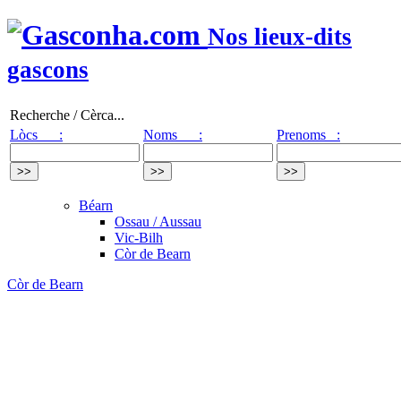
Nos lieux-dits
gascons
Recherche / Cèrca...
Lòcs :
Noms :
Prenoms :
Béarn
Ossau / Aussau
Vic-Bilh
Còr de Bearn
Còr de Bearn