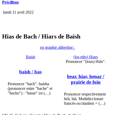
Précilhon
lundi 11 avril 2022
Hias de Bach
/ Hiars de Baish
en graphie alibertine :
Baish
(los,eths) Hiars
Prononcer "(lous) Hiàs".
baish
/ bas
hear, hiar, henar
/
prairie de foin
Prononcer "bach". baisha
(prononcer entre "bache" et
"bacho") : "basse" (si (…)
Prononcer respectivement
héà, hià. Multidiccionari
francés-occitanhen = (…)