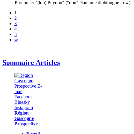
Prononcer "(lou) Puyoou" ("oou" étant une diphtongue - òw).
1
2
3
4
5
∞
Sommaire Articles
Région
Gascogne
Prospective
E-mail