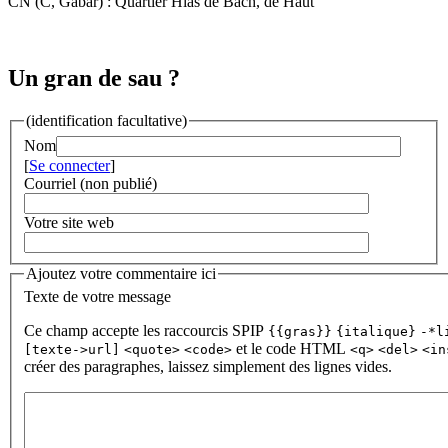
CN (C, Gabar) : Quartier Hias de Bach, de Haut
Un gran de sau ?
(identification facultative)
Nom
[
Se connecter
]
Courriel (non publié)
Votre site web
Ajoutez votre commentaire ici
Texte de votre message
Ce champ accepte les raccourcis SPIP
{{gras}}
{italique}
-*l
et le code HTML
[texte->url]
<quote>
<code>
<q>
<del>
<in
créer des paragraphes, laissez simplement des lignes vides.