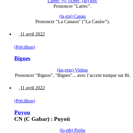
Larrec +(l’)Arrec, (lo) Rec
Prononcer "Larrec".
(la,era) Canau
Prononcer "La Canaou" ("La Canàw").
11 avril 2022
(Précilhon)
Bignes
(las,eras) Vinhas
Prononcer "Bignos", "Bignes"... avec l’accent tonique sur Bi.
11 avril 2022
(Précilhon)
Puyou
CN (C Gabar) : Puyoü
(lo,eth) Pujòu