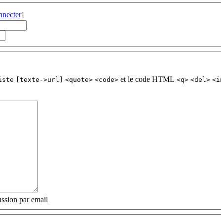
nnecter
]
et le code HTML
iste
[texte->url]
<quote>
<code>
<q>
<del>
<i
ssion par email