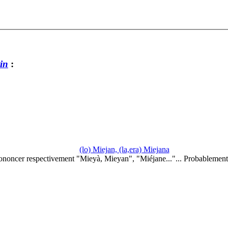
in
:
(lo) Miejan, (la,era) Miejana
ononcer respectivement "Mieyà, Mieyan", "Miéjane..."... Probablemen