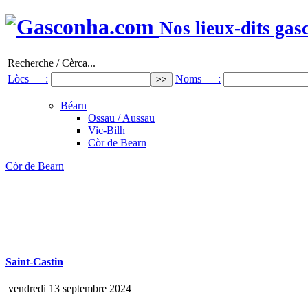
Nos lieux-dits gas
Recherche / Cèrca...
Lòcs :
Noms :
Béarn
Ossau / Aussau
Vic-Bilh
Còr de Bearn
Còr de Bearn
Saint-Castin
vendredi 13 septembre 2024