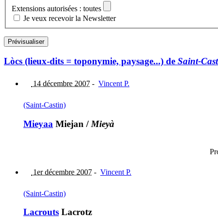
Extensions autorisées : toutes
Je veux recevoir la Newsletter
Lòcs (lieux-dits = toponymie, paysage...) de
Saint-Cast
14 décembre 2007
-
Vincent P.
(Saint-Castin)
Mieyaa
Miejan
/
Mieyà
Pr
1er décembre 2007
-
Vincent P.
(Saint-Castin)
Lacrouts
Lacrotz