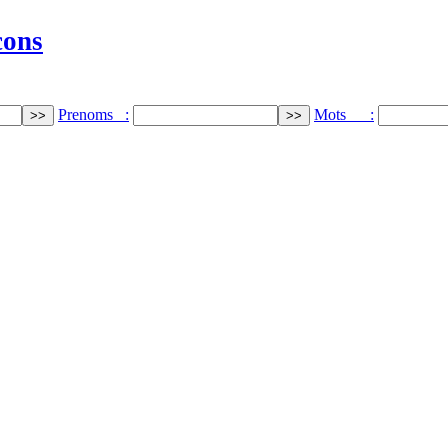
cons
Prenoms :
Mots :