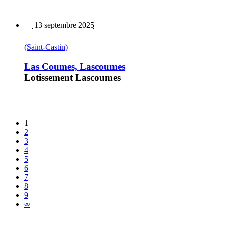
13 septembre 2025
(Saint-Castin)
Las Coumes, Lascoumes
Lotissement Lascoumes
1
2
3
4
5
6
7
8
9
∞