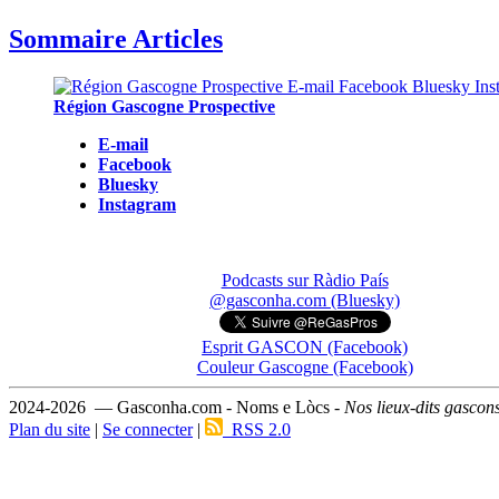
Sommaire Articles
Région Gascogne Prospective
E-mail
Facebook
Bluesky
Instagram
Podcasts sur Ràdio País
@gasconha.com (Bluesky)
Esprit GASCON (Facebook)
Couleur Gascogne (Facebook)
2024-2026 — Gasconha.com - Noms e Lòcs -
Nos lieux-dits gascon
Plan du site
|
Se connecter
|
RSS 2.0