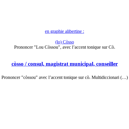
en graphie alibertine :
(lo) Còsso
Prononcer "Lou Còssou", avec l’accent tonique sur Cò.
còsso
/ consul, magistrat municipal, conseiller
Prononcer "còssou" avec l’accent tonique sur cò. Multidiccionari (…)