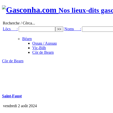
Nos lieux-dits gas
Recherche / Cèrca...
Lòcs :
Noms :
Béarn
Ossau / Aussau
Vic-Bilh
Còr de Bearn
Còr de Bearn
Saint-Faust
vendredi 2 août 2024