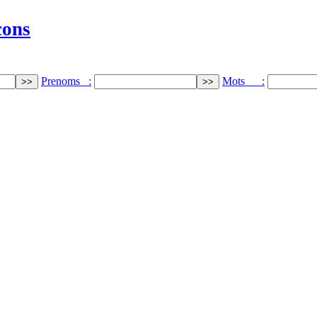
cons
Prenoms :
Mots :