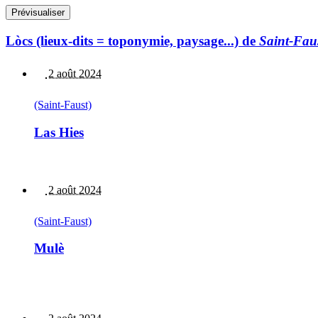
Lòcs (lieux-dits = toponymie, paysage...) de
Saint-Fau
2 août 2024
(Saint-Faust)
Las Hies
2 août 2024
(Saint-Faust)
Mulè