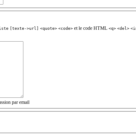
et le code HTML
iste
[texte->url]
<quote>
<code>
<q>
<del>
<i
ssion par email