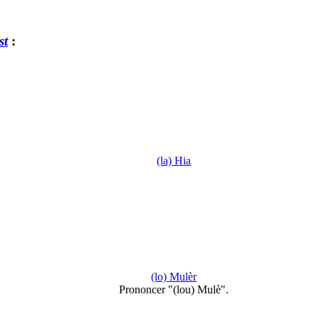
st
:
(la) Hia
(lo) Mulèr
Prononcer "(lou) Mulè".