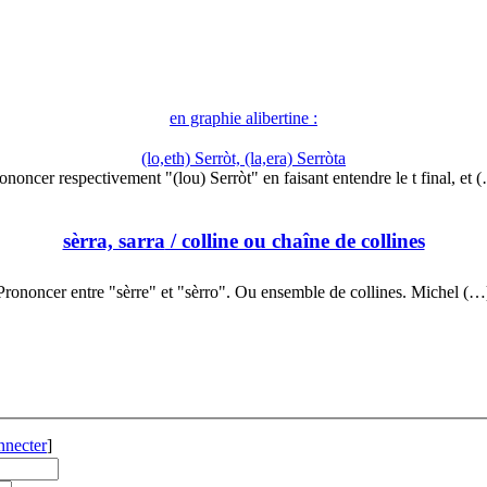
en graphie alibertine :
(lo,eth) Serròt, (la,era) Serròta
ononcer respectivement "(lou) Serròt" en faisant entendre le t final, et 
sèrra, sarra
/ colline ou chaîne de collines
Prononcer entre "sèrre" et "sèrro". Ou ensemble de collines. Michel (…
nnecter
]