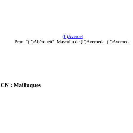
(l’)Averoet
Pron. "(l’)Abérouétt". Masculin de (l’)Averoeda. (l’)Averoeda
CN : Mailluques