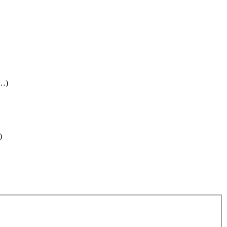
(…)
)