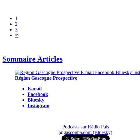
1
2
3
∞
Sommaire Articles
Région Gascogne Prospective
E-mail
Facebook
Bluesky
Instagram
Podcasts sur Ràdio País
@gasconha.com (Bluesky)