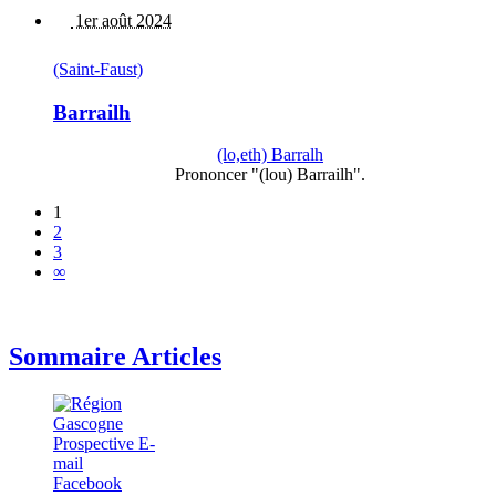
1er août 2024
(Saint-Faust)
Barrailh
(lo,eth) Barralh
Prononcer "(lou) Barrailh".
1
2
3
∞
Sommaire Articles