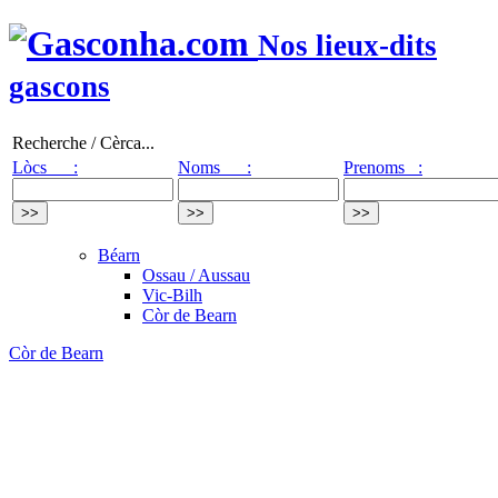
Nos lieux-dits
gascons
Recherche / Cèrca...
Lòcs :
Noms :
Prenoms :
Béarn
Ossau / Aussau
Vic-Bilh
Còr de Bearn
Còr de Bearn