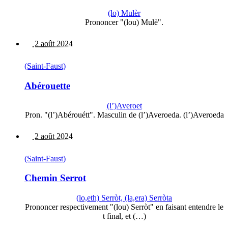
(lo) Mulèr
Prononcer "(lou) Mulè".
2 août 2024
(Saint-Faust)
Abérouette
(l’)Averoet
Pron. "(l’)Abérouétt". Masculin de (l’)Averoeda. (l’)Averoeda
2 août 2024
(Saint-Faust)
Chemin Serrot
(lo,eth) Serròt, (la,era) Serròta
Prononcer respectivement "(lou) Serròt" en faisant entendre le
t final, et (…)