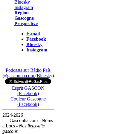
Région
Gascogne
Prospective
E-mail
Facebook
Bluesky
Instagram
Podcasts sur Ràdio País
@gasconha.com (Bluesky)
Esprit GASCON
(Facebook)
Couleur Gascogne
(Facebook)
2024-2026
— Gasconha.com - Noms
e Lòcs -
Nos lieux-dits
gascons