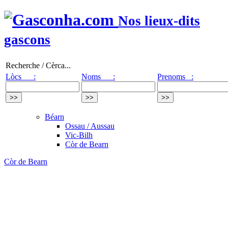
Nos lieux-dits
gascons
Recherche / Cèrca...
Lòcs :
Noms :
Prenoms :
Béarn
Ossau / Aussau
Vic-Bilh
Còr de Bearn
Còr de Bearn