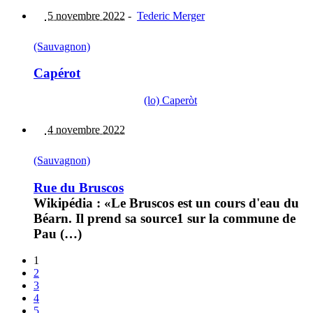
5 novembre 2022
-
Tederic Merger
(Sauvagnon)
Capérot
(lo) Caperòt
4 novembre 2022
(Sauvagnon)
Rue du Bruscos
Wikipédia : «Le Bruscos est un cours d'eau du
Béarn. Il prend sa source1 sur la commune de
Pau (…)
1
2
3
4
5