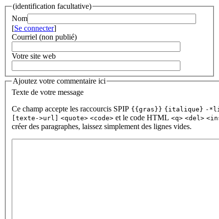
(identification facultative)
Nom
[
Se connecter
]
Courriel (non publié)
Votre site web
Ajoutez votre commentaire ici
Texte de votre message
Ce champ accepte les raccourcis SPIP
{{gras}}
{italique}
-*l
et le code HTML
[texte->url]
<quote>
<code>
<q>
<del>
<in
créer des paragraphes, laissez simplement des lignes vides.