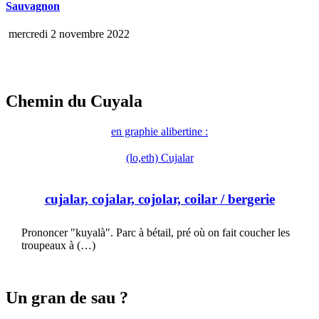
Sauvagnon
mercredi 2 novembre 2022
Chemin du Cuyala
en graphie alibertine :
(lo,eth) Cujalar
cujalar, cojalar, cojolar, coilar
/ bergerie
Prononcer "kuyalà". Parc à bétail, pré où on fait coucher les
troupeaux à (…)
Un gran de sau ?