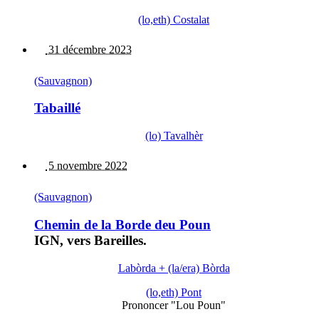
(lo,eth) Costalat
31 décembre 2023
(Sauvagnon)
Tabaillé
(lo) Tavalhèr
5 novembre 2022
(Sauvagnon)
Chemin de la Borde deu Poun
IGN, vers Bareilles.
Labòrda + (la/era) Bòrda
(lo,eth) Pont
Prononcer "Lou Poun"