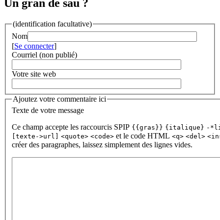
Un gran de sau ?
(identification facultative)
Nom
[
Se connecter
]
Courriel (non publié)
Votre site web
Ajoutez votre commentaire ici
Texte de votre message
Ce champ accepte les raccourcis SPIP
{{gras}}
{italique}
-*l
et le code HTML
[texte->url]
<quote>
<code>
<q>
<del>
<in
créer des paragraphes, laissez simplement des lignes vides.