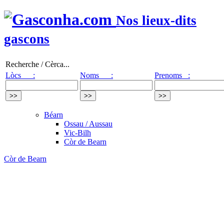
Nos lieux-dits
gascons
Recherche / Cèrca...
Lòcs :
Noms :
Prenoms :
Béarn
Ossau / Aussau
Vic-Bilh
Còr de Bearn
Còr de Bearn