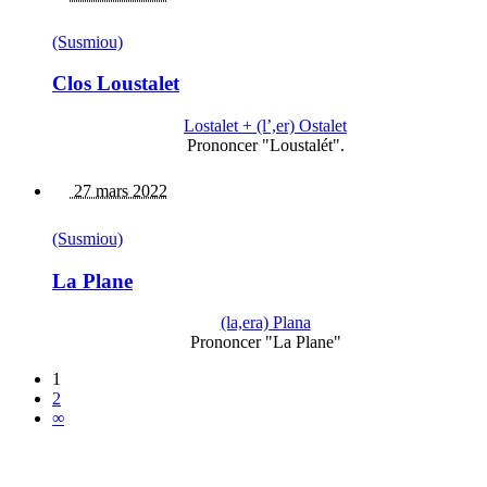
(Susmiou)
Clos Loustalet
Lostalet + (l’,er) Ostalet
Prononcer "Loustalét".
27 mars 2022
(Susmiou)
La Plane
(la,era) Plana
Prononcer "La Plane"
1
2
∞