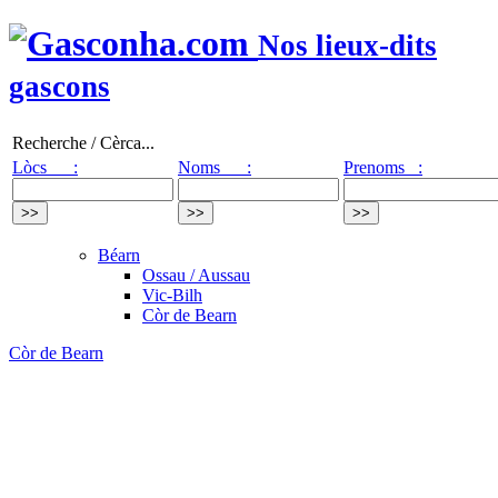
Nos lieux-dits
gascons
Recherche / Cèrca...
Lòcs :
Noms :
Prenoms :
Béarn
Ossau / Aussau
Vic-Bilh
Còr de Bearn
Còr de Bearn