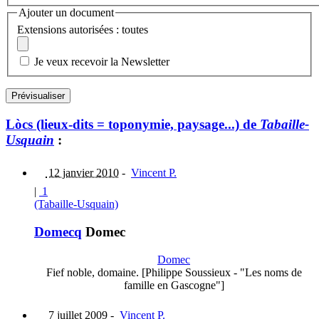
Ajouter un document
Extensions autorisées : toutes
Je veux recevoir la Newsletter
Lòcs (lieux-dits = toponymie, paysage...) de
Tabaille-
Usquain
:
12 janvier 2010
-
Vincent P.
|
1
(Tabaille-Usquain)
Domecq
Domec
Domec
Fief noble, domaine. [Philippe Soussieux - "Les noms de
famille en Gascogne"]
7 juillet 2009
-
Vincent P.