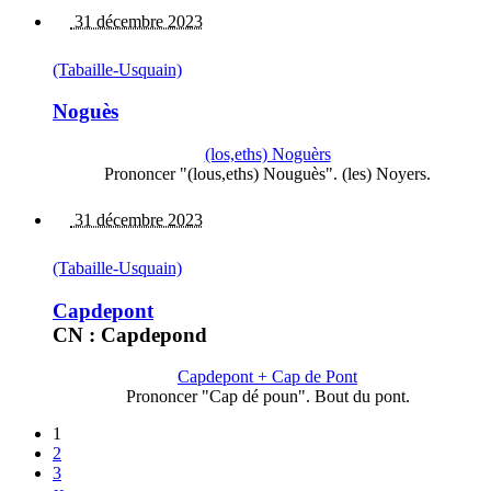
31 décembre 2023
(Tabaille-Usquain)
Noguès
(los,eths) Noguèrs
Prononcer "(lous,eths) Nouguès". (les) Noyers.
31 décembre 2023
(Tabaille-Usquain)
Capdepont
CN : Capdepond
Capdepont + Cap de Pont
Prononcer "Cap dé poun". Bout du pont.
1
2
3