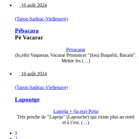
16 août 2024
(Taron-Sadirac-Viellenave)
Pébacara
Pè Vacarar
Pevacarar
(lo,eth) Vaquerar, Vacarar Prononcer "(lou) Baquérà, Bacarà".
Mettre les (…)
16 août 2024
(Taron-Sadirac-Viellenave)
Lapoutge
Lapotja + (la,era) Potja
Très proche de "Lapoja" (Lapouche) qui existe plus au nord
et à l’est. (…)
1
2