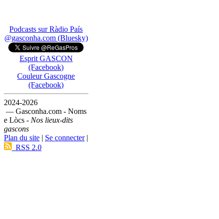
Podcasts sur Ràdio País
@gasconha.com (Bluesky)
Esprit GASCON
(Facebook)
Couleur Gascogne
(Facebook)
2024-2026
— Gasconha.com - Noms
e Lòcs -
Nos lieux-dits
gascons
Plan du site
|
Se connecter
|
RSS 2.0