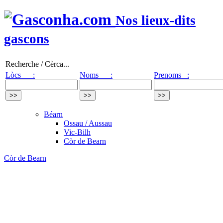
Nos lieux-dits
gascons
Recherche / Cèrca...
Lòcs :
Noms :
Prenoms :
Béarn
Ossau / Aussau
Vic-Bilh
Còr de Bearn
Còr de Bearn