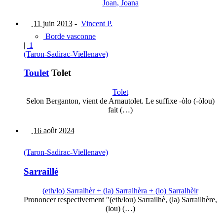
Joan, Joana
11 juin 2013
-
Vincent P.
Borde vasconne
|
1
(Taron-Sadirac-Viellenave)
Toulet
Tolet
Tolet
Selon Berganton, vient de Arnautolet. Le suffixe -òlo (-òlou)
fait (…)
16 août 2024
(Taron-Sadirac-Viellenave)
Sarraillé
(eth/lo) Sarralhèr + (la) Sarralhèra + (lo) Sarralhèir
Prononcer respectivement "(eth/lou) Sarrailhè, (la) Sarrailhère,
(lou) (…)