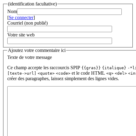
(identification facultative)
Nom
[
Se connecter
]
Courriel (non publié)
Votre site web
Ajoutez votre commentaire ici
Texte de votre message
Ce champ accepte les raccourcis SPIP
{{gras}}
{italique}
-*l
et le code HTML
[texte->url]
<quote>
<code>
<q>
<del>
<in
créer des paragraphes, laissez simplement des lignes vides.