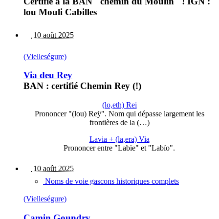
Certifié à la BAN "chemin du Moulin" ! IGN :
lou Mouli Cabilles
10 août 2025
(Vielleségure)
Via deu Rey
BAN : certifié Chemin Rey (!)
(lo,eth) Rei
Prononcer "(lou) Reÿ". Nom qui dépasse largement les
frontières de la (…)
Lavia + (la,era) Via
Prononcer entre "Labïe" et "Labïo".
10 août 2025
Noms de voie gascons historiques complets
(Vielleségure)
Camin Goundry