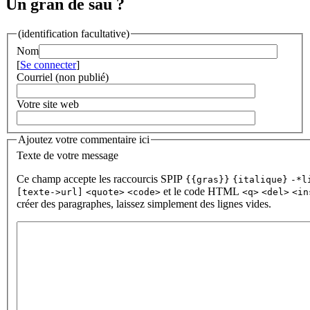
Un gran de sau ?
(identification facultative)
Nom
[
Se connecter
]
Courriel (non publié)
Votre site web
Ajoutez votre commentaire ici
Texte de votre message
Ce champ accepte les raccourcis SPIP
{{gras}}
{italique}
-*l
et le code HTML
[texte->url]
<quote>
<code>
<q>
<del>
<in
créer des paragraphes, laissez simplement des lignes vides.