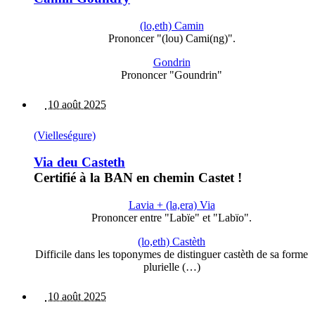
(lo,eth) Camin
Prononcer "(lou) Cami(ng)".
Gondrin
Prononcer "Goundrin"
10 août 2025
(Vielleségure)
Via deu Casteth
Certifié à la BAN en chemin Castet !
Lavia + (la,era) Via
Prononcer entre "Labïe" et "Labïo".
(lo,eth) Castèth
Difficile dans les toponymes de distinguer castèth de sa forme
plurielle (…)
10 août 2025