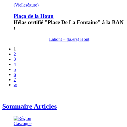
(Vielleségure)
Plaça de la Houn
Hélas certifié "Place De La Fontaine" à la BAN
!
Lahont + (la,era) Hont
1
2
3
4
5
6
7
∞
Sommaire Articles