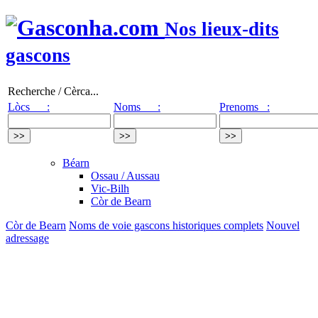
Nos lieux-dits
gascons
Recherche / Cèrca...
Lòcs :
Noms :
Prenoms :
Béarn
Ossau / Aussau
Vic-Bilh
Còr de Bearn
Còr de Bearn
Noms de voie gascons historiques complets
Nouvel
adressage