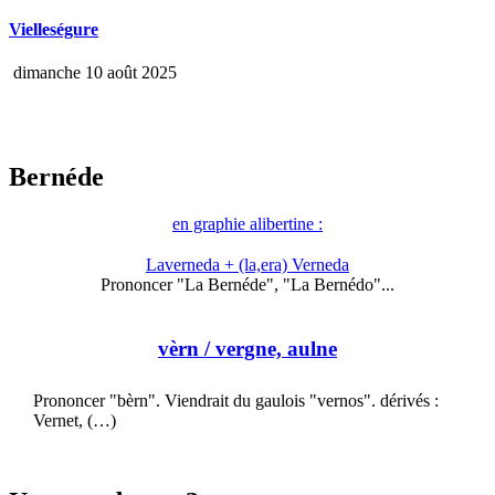
Vielleségure
dimanche 10 août 2025
Bernéde
en graphie alibertine :
Laverneda + (la,era) Verneda
Prononcer "La Bernéde", "La Bernédo"...
vèrn
/ vergne, aulne
Prononcer "bèrn". Viendrait du gaulois "vernos". dérivés :
Vernet, (…)