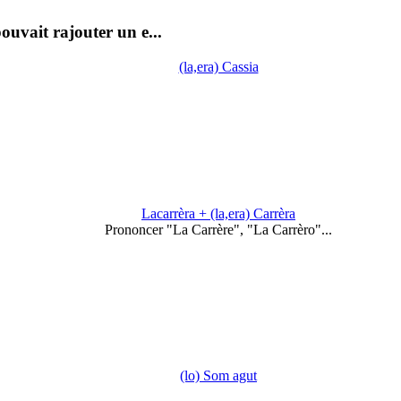
pouvait rajouter un e...
(la,era) Cassia
Lacarrèra + (la,era) Carrèra
Prononcer "La Carrère", "La Carrèro"...
(lo) Som agut