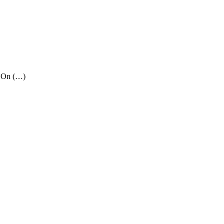
. On (…)