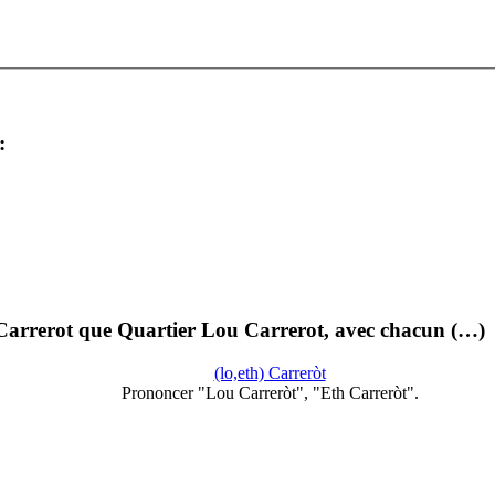
:
 Carrerot que Quartier Lou Carrerot, avec chacun (…)
(lo,eth) Carreròt
Prononcer "Lou Carreròt", "Eth Carreròt".