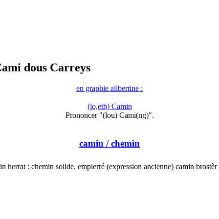
Cami dous Carreys
en graphie alibertine :
(lo,eth) Camin
Prononcer "(lou) Cami(ng)".
camin
/ chemin
n herrat : chemin solide, empierré (expression ancienne) camin brostè