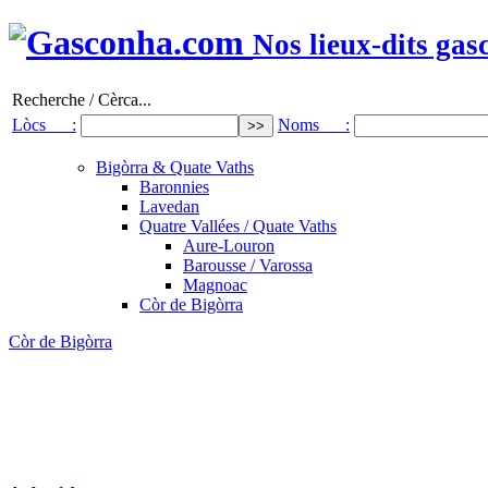
Nos lieux-dits gas
Recherche / Cèrca...
Lòcs :
Noms :
Bigòrra & Quate Vaths
Baronnies
Lavedan
Quatre Vallées / Quate Vaths
Aure-Louron
Barousse / Varossa
Magnoac
Còr de Bigòrra
Còr de Bigòrra