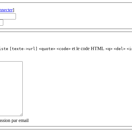
nnecter
]
et le code HTML
iste
[texte->url]
<quote>
<code>
<q>
<del>
<i
ssion par email