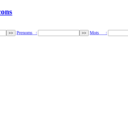
cons
Prenoms :
Mots :