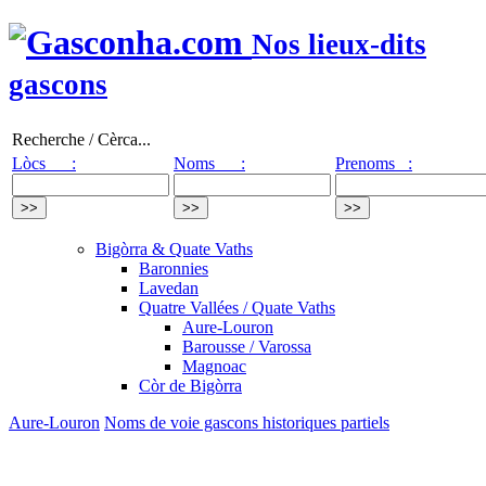
Nos lieux-dits
gascons
Recherche / Cèrca...
Lòcs :
Noms :
Prenoms :
Bigòrra & Quate Vaths
Baronnies
Lavedan
Quatre Vallées / Quate Vaths
Aure-Louron
Barousse / Varossa
Magnoac
Còr de Bigòrra
Aure-Louron
Noms de voie gascons historiques partiels