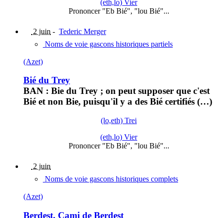
(eth,lo) Vier
Prononcer "Eb Bié", "lou Bié"...
2 juin
-
Tederic Merger
Noms de voie gascons historiques partiels
(Azet)
Bié du Trey
BAN : Bie du Trey ; on peut supposer que c'est
Bié et non Bie, puisqu'il y a des Bié certifiés (…)
(lo,eth) Trei
(eth,lo) Vier
Prononcer "Eb Bié", "lou Bié"...
2 juin
Noms de voie gascons historiques complets
(Azet)
Berdest, Cami de Berdest