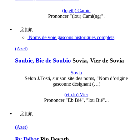
(lo,eth) Camin
Prononcer "(lou) Cami(ng)".
2 juin
Noms de voie gascons historiques complets
(Azet)
Soubie, Bie de Soubio
Sovia, Vier de Sovia
Sovia
Selon J.Tosti, sur son site des noms, "Nom d’origine
gasconne désignant (…)
(eth,lo) Vier
Prononcer "Eb Bié", "lou Bié"...
2 juin
(Azet)
Py Débat
Pin Devath