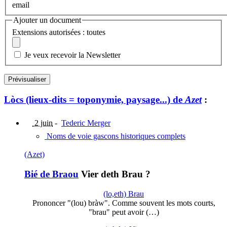
email
Ajouter un document
Extensions autorisées : toutes
Je veux recevoir la Newsletter
Lòcs (lieux-dits = toponymie, paysage...) de
Azet
:
2 juin
-
Tederic Merger
Noms de voie gascons historiques complets
(Azet)
Bié de Braou
Vier deth Brau ?
(lo,eth) Brau
Prononcer "(lou) bràw". Comme souvent les mots courts,
"brau" peut avoir (…)