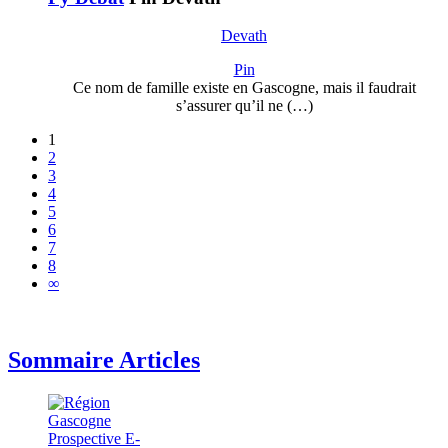
Devath
Pin
Ce nom de famille existe en Gascogne, mais il faudrait
s’assurer qu’il ne (…)
1
2
3
4
5
6
7
8
∞
Sommaire Articles