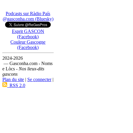
Podcasts sur Ràdio País
@gasconha.com (Bluesky)
Esprit GASCON
(Facebook)
Couleur Gascogne
(Facebook)
2024-2026
— Gasconha.com - Noms
e Lòcs -
Nos lieux-dits
gascons
Plan du site
|
Se connecter
|
RSS 2.0