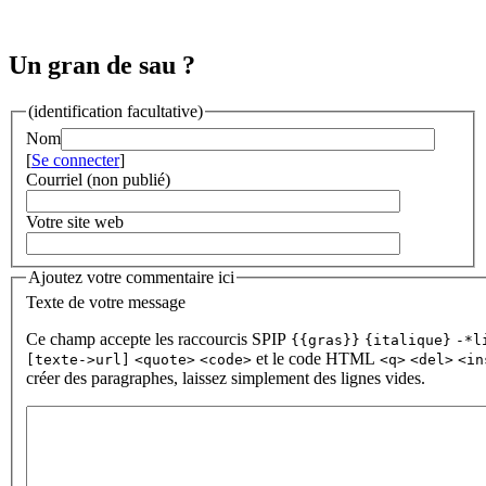
Un gran de sau ?
(identification facultative)
Nom
[
Se connecter
]
Courriel (non publié)
Votre site web
Ajoutez votre commentaire ici
Texte de votre message
Ce champ accepte les raccourcis SPIP
{{gras}}
{italique}
-*l
et le code HTML
[texte->url]
<quote>
<code>
<q>
<del>
<in
créer des paragraphes, laissez simplement des lignes vides.