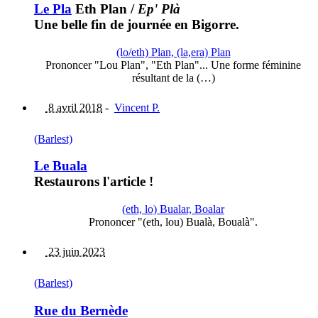
Le Pla
Eth Plan
/
Ep' Plà
Une belle fin de journée en Bigorre.
(lo/eth) Plan, (la,era) Plan
Prononcer "Lou Plan", "Eth Plan"... Une forme féminine
résultant de la (…)
8 avril 2018
-
Vincent P.
(Barlest)
Le Buala
Restaurons l'article !
(eth, lo) Bualar, Boalar
Prononcer "(eth, lou) Bualà, Boualà".
23 juin 2023
(Barlest)
Rue du Bernède