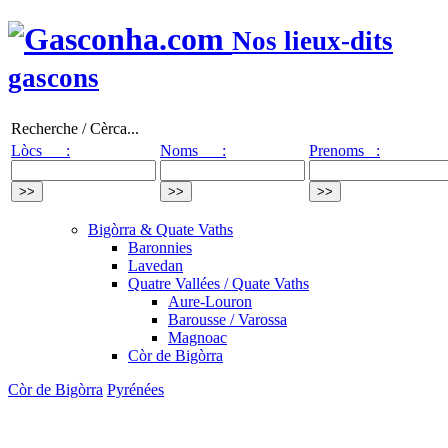
Nos lieux-dits
gascons
Recherche / Cèrca...
Lòcs :
Noms :
Prenoms :
Bigòrra & Quate Vaths
Baronnies
Lavedan
Quatre Vallées / Quate Vaths
Aure-Louron
Barousse / Varossa
Magnoac
Còr de Bigòrra
Còr de Bigòrra
Pyrénées