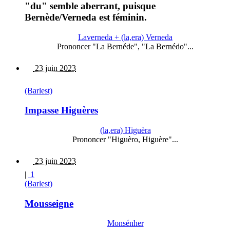
"du" semble aberrant, puisque
Bernède/Verneda est féminin.
Laverneda + (la,era) Verneda
Prononcer "La Bernéde", "La Bernédo"...
23 juin 2023
(Barlest)
Impasse Higuères
(la,era) Higuèra
Prononcer "Higuèro, Higuère"...
23 juin 2023
|
1
(Barlest)
Mousseigne
Monsénher