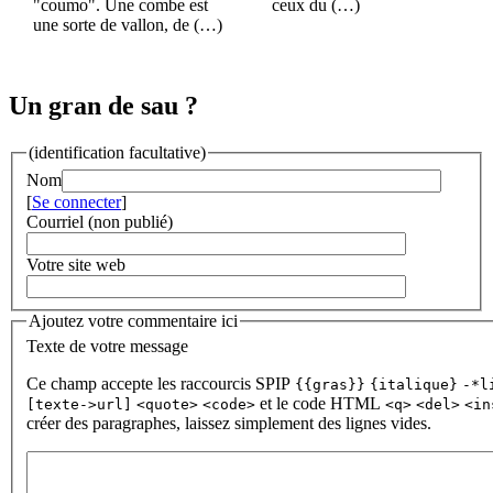
"coumo". Une combe est
ceux du (…)
une sorte de vallon, de (…)
Un gran de sau ?
(identification facultative)
Nom
[
Se connecter
]
Courriel (non publié)
Votre site web
Ajoutez votre commentaire ici
Texte de votre message
Ce champ accepte les raccourcis SPIP
{{gras}}
{italique}
-*l
et le code HTML
[texte->url]
<quote>
<code>
<q>
<del>
<in
créer des paragraphes, laissez simplement des lignes vides.