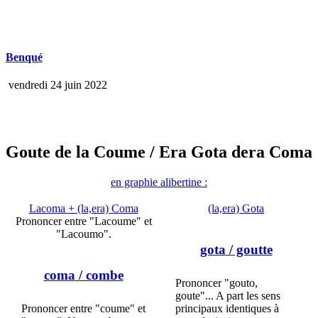
Benqué
vendredi 24 juin 2022
Goute de la Coume
/ Era Gota dera Coma
en graphie alibertine :
Lacoma + (la,era) Coma
(la,era) Gota
Prononcer entre "Lacoume" et
"Lacoumo".
gota
/ goutte
coma
/ combe
Prononcer "gouto,
goute"... A part les sens
Prononcer entre "coume" et
principaux identiques à