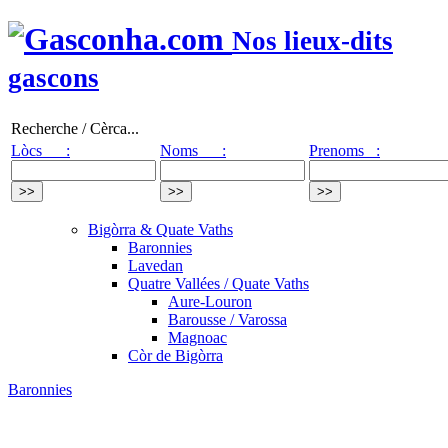
Nos lieux-dits
gascons
Recherche / Cèrca...
Lòcs :
Noms :
Prenoms :
Bigòrra & Quate Vaths
Baronnies
Lavedan
Quatre Vallées / Quate Vaths
Aure-Louron
Barousse / Varossa
Magnoac
Còr de Bigòrra
Baronnies