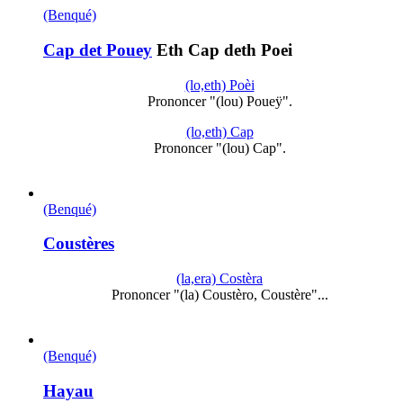
(Benqué)
Cap det Pouey
Eth Cap deth Poei
(lo,eth) Poèi
Prononcer "(lou) Poueÿ".
(lo,eth) Cap
Prononcer "(lou) Cap".
(Benqué)
Coustères
(la,era) Costèra
Prononcer "(la) Coustèro, Coustère"...
(Benqué)
Hayau