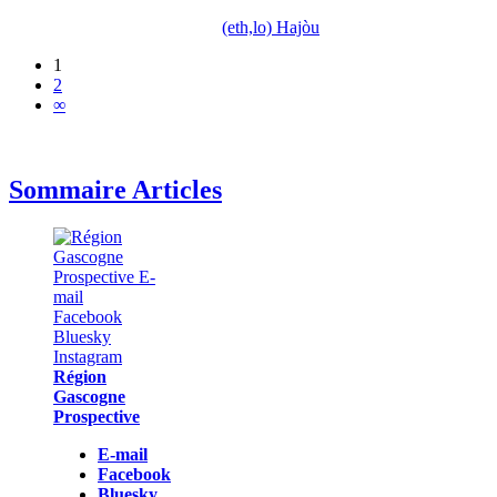
(eth,lo) Hajòu
1
2
∞
Sommaire Articles
Région
Gascogne
Prospective
E-mail
Facebook
Bluesky