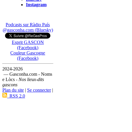
Instagram
Podcasts sur Ràdio País
@gasconha.com (Bluesky)
Esprit GASCON
(Facebook)
Couleur Gascogne
(Facebook)
2024-2026
— Gasconha.com - Noms
e Lòcs -
Nos lieux-dits
gascons
Plan du site
|
Se connecter
|
RSS 2.0