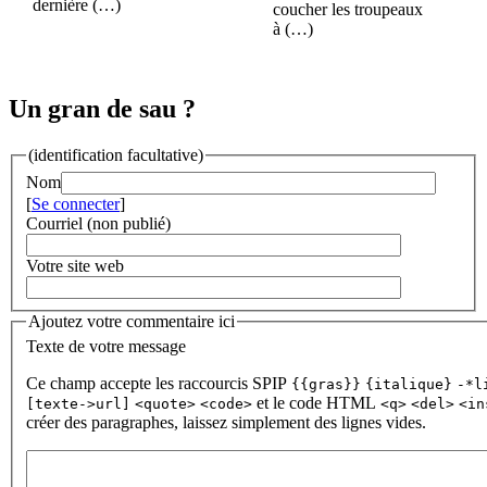
dernière (…)
coucher les troupeaux
à (…)
Un gran de sau ?
(identification facultative)
Nom
[
Se connecter
]
Courriel (non publié)
Votre site web
Ajoutez votre commentaire ici
Texte de votre message
Ce champ accepte les raccourcis SPIP
{{gras}}
{italique}
-*l
et le code HTML
[texte->url]
<quote>
<code>
<q>
<del>
<in
créer des paragraphes, laissez simplement des lignes vides.