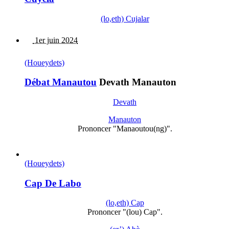
(lo,eth) Cujalar
1er juin 2024
(Houeydets)
Débat Manautou
Devath Manauton
Devath
Manauton
Prononcer "Manaoutou(ng)".
(Houeydets)
Cap De Labo
(lo,eth) Cap
Prononcer "(lou) Cap".