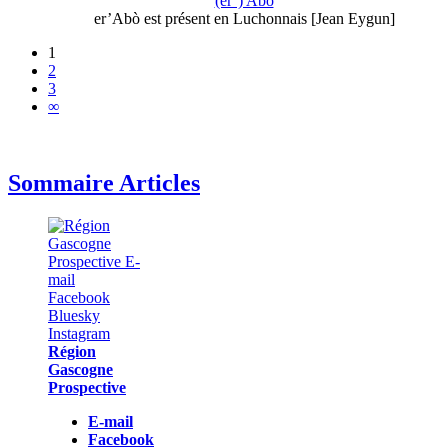
(er’) Abò
er’Abò est présent en Luchonnais [Jean Eygun]
1
2
3
∞
Sommaire Articles
Région
Gascogne
Prospective
E-mail
Facebook