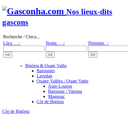
Nos lieux-dits
gascons
Recherche / Cèrca...
Lòcs :
Noms :
Prenoms :
Bigòrra & Quate Vaths
Baronnies
Lavedan
Quatre Vallées / Quate Vaths
Aure-Louron
Barousse / Varossa
Magnoac
Còr de Bigòrra
Còr de Bigòrra