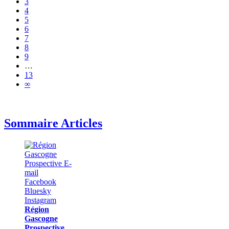
3
4
5
6
7
8
9
…
13
∞
Sommaire Articles
Région
Gascogne
Prospective