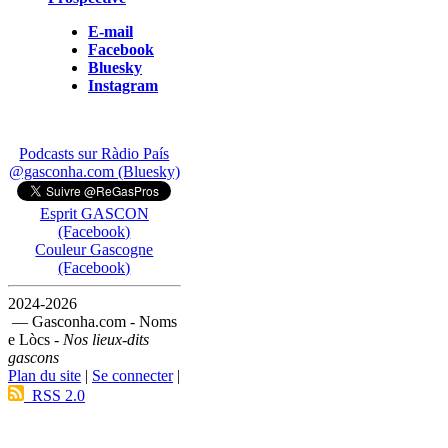
E-mail
Facebook
Bluesky
Instagram
Podcasts sur Ràdio País
@gasconha.com (Bluesky)
Esprit GASCON
(Facebook)
Couleur Gascogne
(Facebook)
2024-2026
— Gasconha.com - Noms
e Lòcs -
Nos lieux-dits
gascons
Plan du site
|
Se connecter
|
RSS 2.0