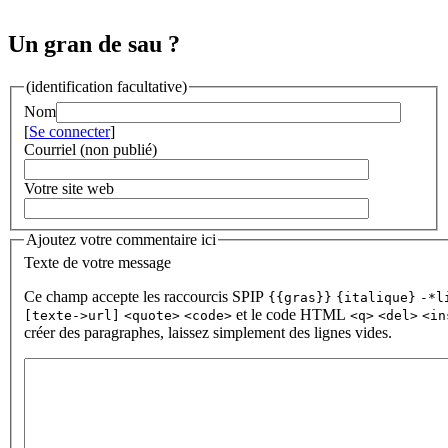
Un gran de sau ?
(identification facultative)
Nom
[
Se connecter
]
Courriel (non publié)
Votre site web
Ajoutez votre commentaire ici
Texte de votre message
Ce champ accepte les raccourcis SPIP
{{gras}}
{italique}
-*l
et le code HTML
[texte->url]
<quote>
<code>
<q>
<del>
<in
créer des paragraphes, laissez simplement des lignes vides.