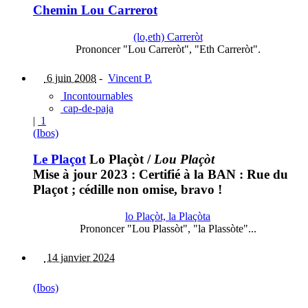
Chemin Lou Carrerot
(lo,eth) Carreròt
Prononcer "Lou Carreròt", "Eth Carreròt".
6 juin 2008
-
Vincent P.
Incontournables
cap-de-paja
|
1
(Ibos)
Le Plaçot
Lo Plaçòt
/
Lou Plaçòt
Mise à jour 2023 : Certifié à la BAN : Rue du
Plaçot ; cédille non omise, bravo !
lo Plaçòt, la Plaçòta
Prononcer "Lou Plassòt", "la Plassòte"...
14 janvier 2024
(Ibos)