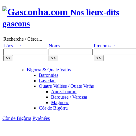
Nos lieux-dits
gascons
Recherche / Cèrca...
Lòcs :
Noms :
Prenoms :
Bigòrra & Quate Vaths
Baronnies
Lavedan
Quatre Vallées / Quate Vaths
Aure-Louron
Barousse / Varossa
Magnoac
Còr de Bigòrra
Còr de Bigòrra
Pyrénées