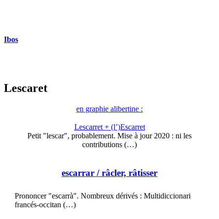
Ibos
Lescaret
en graphie alibertine :
Lescarret + (l’)Escarret
Petit "lescar", probablement. Mise à jour 2020 : ni les
contributions (…)
escarrar
/ râcler, râtisser
Prononcer "escarrà". Nombreux dérivés : Multidiccionari
francés-occitan (…)