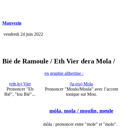
Mauvezin
vendredi 24 juin 2022
Bié de Ramoule
/ Eth Vier dera Mola
/
en graphie alibertine :
(eth,lo) Vier
(la,era) Mola
Prononcer "Eb
Prononcer "Moulo/Moula" avec l’accent
Bié", "lou Bié"...
tonique sur Mou.
mòla, mola
/ moulin, meule
mòla : prononcer entre "mole" et "molo".