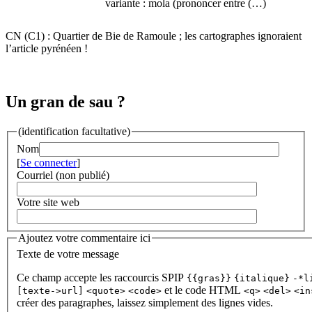
variante : mola (prononcer entre (…)
CN (C1) : Quartier de Bie de Ramoule ; les cartographes ignoraient
l’article pyrénéen !
Un gran de sau ?
(identification facultative)
Nom
[
Se connecter
]
Courriel (non publié)
Votre site web
Ajoutez votre commentaire ici
Texte de votre message
Ce champ accepte les raccourcis SPIP
{{gras}}
{italique}
-*l
et le code HTML
[texte->url]
<quote>
<code>
<q>
<del>
<in
créer des paragraphes, laissez simplement des lignes vides.