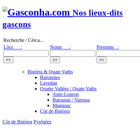
Nos lieux-dits
gascons
Recherche / Cèrca...
Lòcs :
Noms :
Prenoms :
Bigòrra & Quate Vaths
Baronnies
Lavedan
Quatre Vallées / Quate Vaths
Aure-Louron
Barousse / Varossa
Magnoac
Còr de Bigòrra
Còr de Bigòrra
Pyrénées