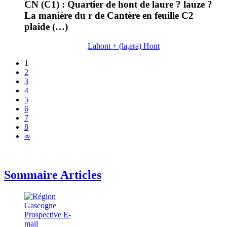
CN (C1) : Quartier de hont de laure ? lauze ?
La manière du r de Cantère en feuille C2
plaide (…)
Lahont + (la,era) Hont
1
2
3
4
5
6
7
8
∞
Sommaire Articles