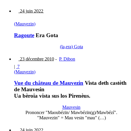
24 juin 2022
(Mauvezin)
Ragoute
Era Gota
(la,era) Gota
23 décembre 2010
-
P. Dibon
|
7
(Mauvezin)
Vue du château de Mauvezin
Vista deth castèth
de Mauvesin
Ua bèroia vista sus los Pirenèus.
Mauvesin
Prononcer "Maoubézïn/ Mawbézïn(g)/Mawbézí".
"Mauvezin" = Mau vesin "mau" (…)
24 juin 2022